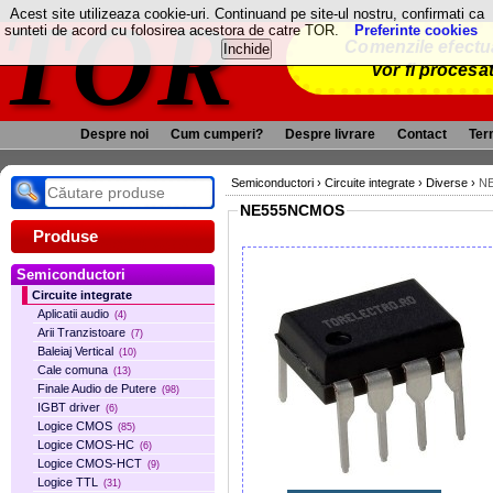
TOR
Acest site utilizeaza cookie-uri. Continuand pe site-ul nostru, confirmati ca
sunteti de acord cu folosirea acestora de catre TOR.
Preferinte cookies
Comenzile efectua
vor fi procesa
Despre noi
Cum cumperi?
Despre livrare
Contact
Term
Semiconductori
›
Circuite integrate
›
Diverse
›
N
NE555NCMOS
Produse
Semiconductori
Circuite integrate
Aplicatii audio
(4)
Arii Tranzistoare
(7)
Baleiaj Vertical
(10)
Cale comuna
(13)
Finale Audio de Putere
(98)
IGBT driver
(6)
Logice CMOS
(85)
Logice CMOS-HC
(6)
Logice CMOS-HCT
(9)
Logice TTL
(31)