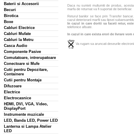
Baterii si Accesorii
Daca nu sunteti multumiti de produs, acesta p
marfa de returnat va fi suportat de beneficiar.
Becuri
Birotica
Returul banilor se face prin Transfer bancar. 
cazul deteriorarii marfii sau lipsei subansamblu
Boxe
In cazul in care doriti sa faceti retur, es
telefonice afisate.
Cabluri Electrice
Cabluri Mufate
In cazul in care exista erori de livrare vom
Cabluri la Metru
Va rugam sa aruncati deseurile electronic
Casca Audio
Componente Pasive
Comutatoare, intrerupatoare
Conectoare si Mufe
Cutii pentru Depozitare,
Containere
Cutii pentru Montaje
Difuzoare
Electrice
Electrocasnice
HDMI, DVI, VGA, Video,
DisplayPort
Instrumente muzicale
LED, Banda LED, Power LED
Lanterna si Lampa Atelier
LED