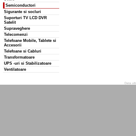
Semiconductori
Sigurante si socluri
Suporturi TV LCD DVR
Satelit
Supraveghere
Telecomenzi
Telefoane Mobile, Tablete si
Accesorii
Telefoane si Cabluri
Transformatoare
UPS -uri si Stabilizatoare
Ventilatoare
Data ult