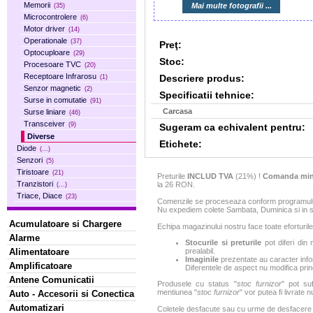
Memorii
Mai multe fotografii ...
(35)
Microcontrolere
(6)
Motor driver
(14)
Operationale
(37)
Preţ:
Optocuploare
(29)
Stoc:
Procesoare TVC
(20)
Receptoare Infrarosu
Descriere produs:
(1)
Senzor magnetic
(2)
Specificatii tehnice:
Surse in comutatie
(91)
Carcasa
Surse liniare
(46)
Transceiver
(9)
Sugeram ca echivalent pentru:
Diverse
Etichete:
Diode
(...)
Senzori
(5)
Tiristoare
(21)
Preturile
INCLUD TVA
(21%) !
Comanda min
Tranzistori
la 26 RON.
(...)
Triace, Diace
(23)
Comenzile se proceseaza conform programului 
Nu expediem colete Sambata, Duminica si in sa
Acumulatoare si Chargere
Echipa magazinului nostru face toate eforturile
Alarme
Stocurile si preturile
pot diferi din 
Alimentatoare
prealabil.
Imaginile
prezentate au caracter infor
Amplificatoare
Diferentele de aspect nu modifica princ
Antene Comunicatii
Produsele cu status "
stoc furnizor
" pot suf
mentiunea "
stoc furnizor
" vor putea fi livrate 
Auto - Accesorii si Conectica
Automatizari
Coletele desfacute sau cu urme de desfacere sa