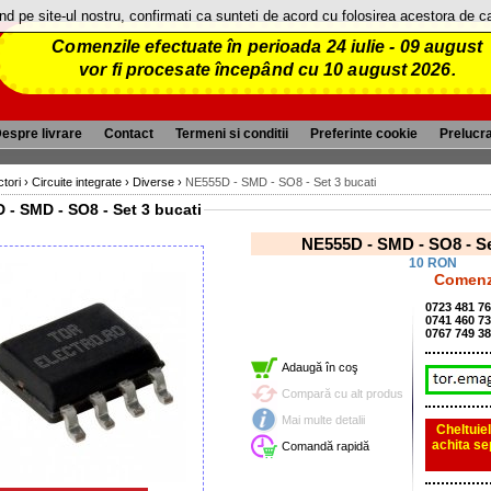
and pe site-ul nostru, confirmati ca sunteti de acord cu folosirea acestora de 
Comenzile efectuate în perioada 24 iulie - 09 august
vor fi procesate începând cu 10 august 2026.
espre livrare
Contact
Termeni si conditii
Preferinte cookie
Prelucr
tori
›
Circuite integrate
›
Diverse
›
NE555D - SMD - SO8 - Set 3 bucati
 - SMD - SO8 - Set 3 bucati
NE555D - SMD - SO8 - Se
10 RON
Comenzi
0723 481 7
0741 460 7
0767 749 3
Adaugă în coş
Compară cu alt produs
Mai multe detalii
Cheltuiel
achita se
Comandă rapidă