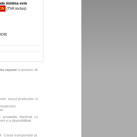
da minima este
RON
(TVA inclus)
[SO8]
ita separat
si pornesc de
fonic stocul produselor in
 respective.
te.
e prealabila. Marfurile cu
t si a disponibilitatii.
. Costul transportului pt.