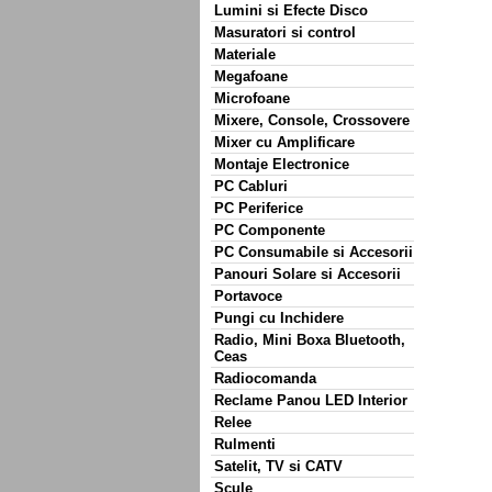
Lumini si Efecte Disco
Masuratori si control
Materiale
Megafoane
Microfoane
Mixere, Console, Crossovere
Mixer cu Amplificare
Montaje Electronice
PC Cabluri
PC Periferice
PC Componente
PC Consumabile si Accesorii
Panouri Solare si Accesorii
Portavoce
Pungi cu Inchidere
Radio, Mini Boxa Bluetooth,
Ceas
Radiocomanda
Reclame Panou LED Interior
Relee
Rulmenti
Satelit, TV si CATV
Scule