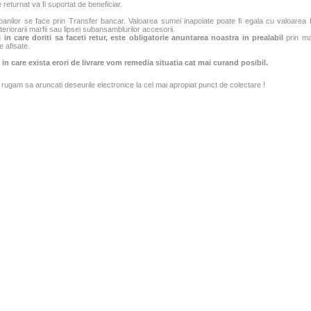
 returnat va fi suportat de beneficiar.
banilor se face prin Transfer bancar. Valoarea sumei inapoiate poate fi egala cu valoarea fac
teriorarii marfii sau lipsei subansamblurilor accesorii.
 in care doriti sa faceti retur, este obligatorie anuntarea noastra in prealabil
prin mai
e afisate.
 in care exista erori de livrare vom remedia situatia cat mai curand posibil.
rugam sa aruncati deseurile electronice la cel mai apropiat punct de colectare !