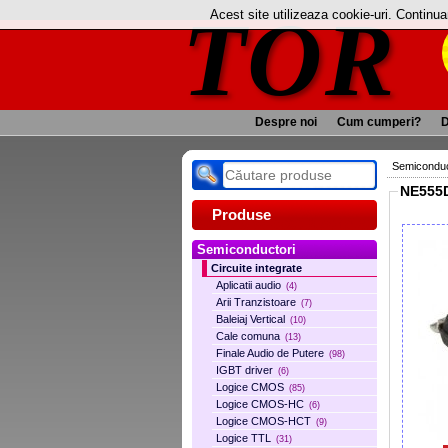
TOR
Acest site utilizeaza cookie-uri. Continu
Despre noi
Cum cumperi?
D
Semiconduc
NE555D
Produse
Semiconductori
Circuite integrate
Aplicatii audio
(4)
Arii Tranzistoare
(7)
Baleiaj Vertical
(10)
Cale comuna
(13)
Finale Audio de Putere
(98)
IGBT driver
(6)
Logice CMOS
(85)
Logice CMOS-HC
(6)
Logice CMOS-HCT
(9)
Logice TTL
(31)