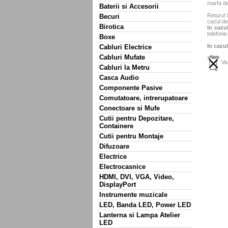
marfa de
Baterii si Accesorii
Returul 
Becuri
cazul de
Birotica
In cazul
telefonic
Boxe
In cazul
Cabluri Electrice
Cabluri Mufate
Va 
Cabluri la Metru
Casca Audio
Componente Pasive
Comutatoare, intrerupatoare
Conectoare si Mufe
Cutii pentru Depozitare,
Containere
Cutii pentru Montaje
Difuzoare
Electrice
Electrocasnice
HDMI, DVI, VGA, Video,
DisplayPort
Instrumente muzicale
LED, Banda LED, Power LED
Lanterna si Lampa Atelier
LED