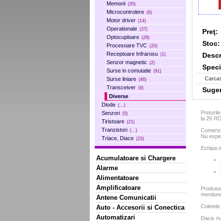
Memorii
(35)
Microcontrolere
(6)
Motor driver
(14)
Operationale
(37)
Preţ:
Optocuploare
(29)
Stoc:
Procesoare TVC
(20)
Receptoare Infrarosu
Descr
(1)
Senzor magnetic
(2)
Specif
Surse in comutatie
(91)
Carca
Surse liniare
(46)
Transceiver
(9)
Sugera
Diverse
Diode
(...)
Preturil
Senzori
(5)
la 26 R
Tiristoare
(21)
Tranzistori
Comenzil
(...)
Nu exped
Triace, Diace
(23)
Echipa m
Acumulatoare si Chargere
Alarme
Alimentatoare
Amplificatoare
Produse
mentiun
Antene Comunicatii
Coletele
Auto - Accesorii si Conectica
Automatizari
Daca nu 