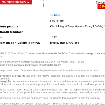
Mai multe fotografii ...
Coman
30 
10
RON
stoc furnizor
iere produs:
Circuit Integrat Temporizator - Timer, 4.5--16V, 
icatii tehnice:
sa
DIP8
m ca echivalent pentru:
BM555, BE555, HA17555
e
INCLUD TVA
(21%) !
Comanda minima este de 30 RON
. Cheltuielile de
transport se ach
ON.
e se proceseaza conform programului de lucru: Luni-Vineri: 09:00 - 18:00
iem colete Sambata, Duminica si in sarbatorile legale.
agazinului nostru face toate eforturile pentru a pastra informatiile corecte pe acest site.
Stocurile si preturile
pot diferi din motive obiective, de aceea va rugam sa verificati tele
prealabil.
Imaginile
prezentate au caracter informativ si pot exista diferente intre acestea si produsele
Diferentele de aspect nu modifica principalele caracteristici functionale ale marfurilor prezenta
le cu status "
stoc furnizor
" pot suferi modificari de pret si disponibilitate fara notificar
ea "
stoc furnizor
" vor putea fi livrate numai dupa confirmare separata, pe e-mail, a pretului curen
 desfacute sau cu urme de desfacere sa nu fie ridicate fara a anunta echipa tor-online.ro!
sunteti multumiti de produs, acesta poate fi returnat in primele 14 zile, cf. O.U.G.34/2014