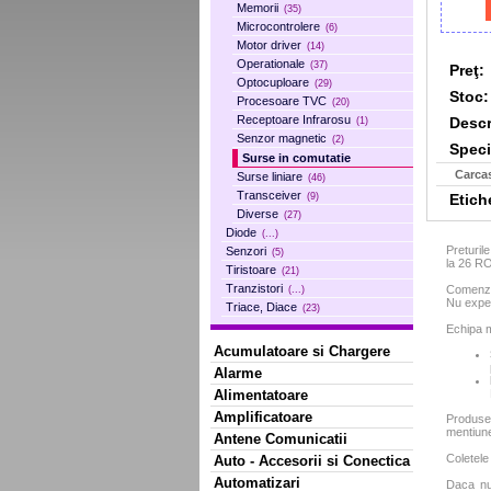
Memorii
(35)
Microcontrolere
(6)
Motor driver
(14)
Operationale
(37)
Preţ:
Optocuploare
(29)
Stoc:
Procesoare TVC
(20)
Receptoare Infrarosu
Descr
(1)
Senzor magnetic
(2)
Specif
Surse in comutatie
Carca
Surse liniare
(46)
Transceiver
Etich
(9)
Diverse
(27)
Diode
(...)
Preturil
Senzori
(5)
la 26 R
Tiristoare
(21)
Tranzistori
Comenzil
(...)
Nu exped
Triace, Diace
(23)
Echipa m
Acumulatoare si Chargere
Alarme
Alimentatoare
Amplificatoare
Produse
mentiun
Antene Comunicatii
Coletele
Auto - Accesorii si Conectica
Automatizari
Daca nu 