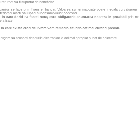
 returnat va fi suportat de beneficiar.
banilor se face prin Transfer bancar. Valoarea sumei inapoiate poate fi egala cu valoarea fac
teriorarii marfii sau lipsei subansamblurilor accesorii.
 in care doriti sa faceti retur, este obligatorie anuntarea noastra in prealabil
prin mai
e afisate.
 in care exista erori de livrare vom remedia situatia cat mai curand posibil.
rugam sa aruncati deseurile electronice la cel mai apropiat punct de colectare !