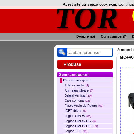
TOR
Acest site utilizeaza cookie-uri. Continu
Despre noi
Cum cumperi?
D
Semiconduc
MC446
Produse
Semiconductori
Circuite integrate
Aplicatii audio
(4)
Arii Tranzistoare
(7)
Baleiaj Vertical
(10)
Cale comuna
(13)
Finale Audio de Putere
(98)
IGBT driver
(6)
Logice CMOS
(85)
Logice CMOS-HC
(6)
Logice CMOS-HCT
(9)
Logice TTL
(31)