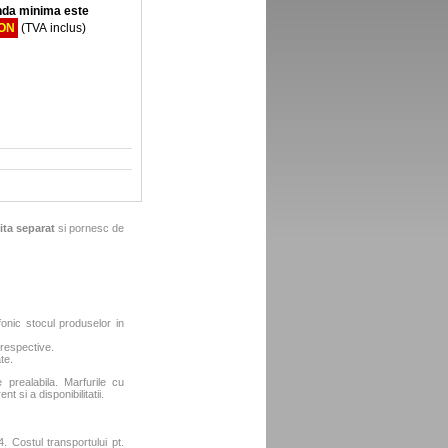
da minima este
RON
(TVA inclus)
ita separat
si pornesc de
fonic stocul produselor in
 respective.
te.
e prealabila. Marfurile cu
t si a disponibilitatii.
. Costul transportului pt.