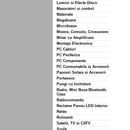
Lumini si Efecte Disco
Masuratori si control
Materiale
Megafoane
Microfoane
Mixere, Console, Crossovere
Mixer cu Amplificare
Montaje Electronice
PC Cabluri
PC Periferice
PC Componente
PC Consumabile si Accesorii
Panouri Solare si Accesorii
Portavoce
Pungi cu Inchidere
Radio, Mini Boxa Bluetooth,
Ceas
Radiocomanda
Reclame Panou LED Interior
Relee
Rulmenti
Satelit, TV si CATV
Scule