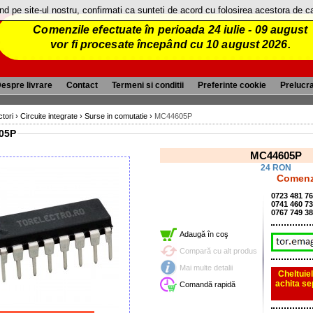
and pe site-ul nostru, confirmati ca sunteti de acord cu folosirea acestora de 
Comenzile efectuate în perioada 24 iulie - 09 august
vor fi procesate începând cu 10 august 2026.
espre livrare
Contact
Termeni si conditii
Preferinte cookie
Prelucr
tori
›
Circuite integrate
›
Surse in comutatie
›
MC44605P
05P
MC44605P
24 RON
Comenzi
0723 481 7
0741 460 7
0767 749 3
Adaugă în coş
Compară cu alt produs
Mai multe detalii
Cheltuiel
achita se
Comandă rapidă