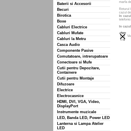
marfa de
Baterii si Accesorii
Returul 
Becuri
cazul de
Birotica
In cazul
telefonic
Boxe
In cazul
Cabluri Electrice
Cabluri Mufate
Va 
Cabluri la Metru
Casca Audio
Componente Pasive
Comutatoare, intrerupatoare
Conectoare si Mufe
Cutii pentru Depozitare,
Containere
Cutii pentru Montaje
Difuzoare
Electrice
Electrocasnice
HDMI, DVI, VGA, Video,
DisplayPort
Instrumente muzicale
LED, Banda LED, Power LED
Lanterna si Lampa Atelier
LED