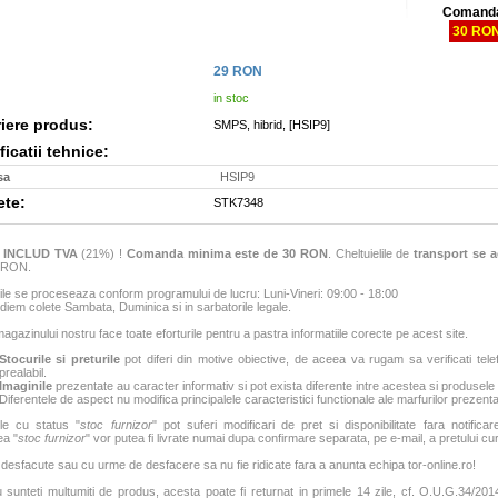
Comanda
30 RO
29
RON
in stoc
iere produs:
SMPS, hibrid, [HSIP9]
icatii tehnice:
sa
HSIP9
ete:
STK7348
e
INCLUD TVA
(21%) !
Comanda minima este de 30 RON
. Cheltuielile de
transport se a
6 RON.
e se proceseaza conform programului de lucru: Luni-Vineri: 09:00 - 18:00
iem colete Sambata, Duminica si in sarbatorile legale.
agazinului nostru face toate eforturile pentru a pastra informatiile corecte pe acest site.
Stocurile si preturile
pot diferi din motive obiective, de aceea va rugam sa verificati tele
prealabil.
Imaginile
prezentate au caracter informativ si pot exista diferente intre acestea si produsele
Diferentele de aspect nu modifica principalele caracteristici functionale ale marfurilor prezenta
le cu status "
stoc furnizor
" pot suferi modificari de pret si disponibilitate fara notificar
ea "
stoc furnizor
" vor putea fi livrate numai dupa confirmare separata, pe e-mail, a pretului curen
 desfacute sau cu urme de desfacere sa nu fie ridicate fara a anunta echipa tor-online.ro!
sunteti multumiti de produs, acesta poate fi returnat in primele 14 zile, cf. O.U.G.34/2014