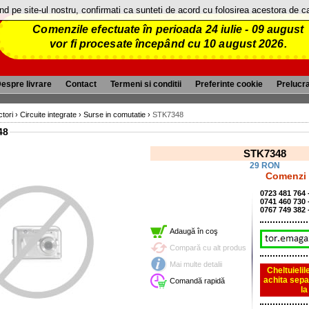
and pe site-ul nostru, confirmati ca sunteti de acord cu folosirea acestora de 
Comenzile efectuate în perioada 24 iulie - 09 august
vor fi procesate începând cu 10 august 2026.
espre livrare
Contact
Termeni si conditii
Preferinte cookie
Prelucr
tori
›
Circuite integrate
›
Surse in comutatie
›
STK7348
48
STK7348
29 RON
Comenzi p
0723 481 764
0741 460 730
0767 749 382 
Adaugă în coş
Compară cu alt produs
Mai multe detalii
Cheltuielil
achita sepa
Comandă rapidă
l