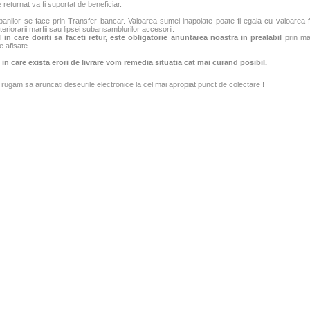
 returnat va fi suportat de beneficiar.
banilor se face prin Transfer bancar. Valoarea sumei inapoiate poate fi egala cu valoarea fac
teriorarii marfii sau lipsei subansamblurilor accesorii.
 in care doriti sa faceti retur, este obligatorie anuntarea noastra in prealabil
prin mai
e afisate.
 in care exista erori de livrare vom remedia situatia cat mai curand posibil.
rugam sa aruncati deseurile electronice la cel mai apropiat punct de colectare !