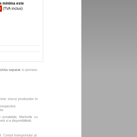
 minima este
N
(TVA inclus)
chita separat
si pornesc
fonic stocul produselor in
 respective.
te.
e prealabila. Marfurile cu
t si a disponibilitatii.
. Costul transportului pt.