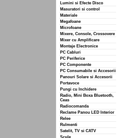
Lumini si Efecte Disco
Masuratori si control
Materiale
Megafoane
Microfoane
Mixere, Console, Crossovere
Mixer cu Amplificare
Montaje Electronice
PC Cabluri
PC Periferice
PC Componente
PC Consumabile si Accesorii
Panouri Solare si Accesorii
Portavoce
Pungi cu Inchidere
Radio, Mini Boxa Bluetooth,
Ceas
Radiocomanda
Reclame Panou LED Interior
Relee
Rulmenti
Satelit, TV si CATV
Scule