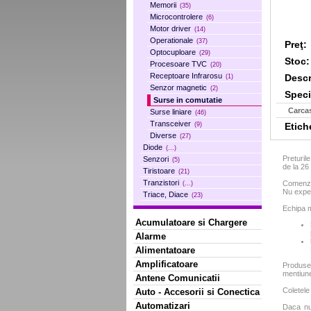
Memorii
(35)
Microcontrolere
(6)
Motor driver
(14)
Operationale
(37)
Preţ:
Optocuploare
(29)
Stoc:
Procesoare TVC
(20)
Receptoare Infrarosu
Descr
(1)
Senzor magnetic
(2)
Specif
Surse in comutatie
Carca
Surse liniare
(46)
Transceiver
Etich
(9)
Diverse
(27)
Diode
(...)
Preturil
Senzori
(5)
de la 2
Tiristoare
(21)
Tranzistori
Comenzil
(...)
Nu exped
Triace, Diace
(23)
Echipa m
Acumulatoare si Chargere
Alarme
Alimentatoare
Amplificatoare
Produse
mentiun
Antene Comunicatii
Coletele
Auto - Accesorii si Conectica
Automatizari
Daca nu 