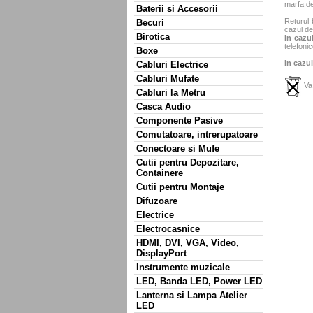
marfa de
Baterii si Accesorii
Returul 
Becuri
cazul de
Birotica
In cazul
telefonic
Boxe
In cazul
Cabluri Electrice
Cabluri Mufate
Va 
Cabluri la Metru
Casca Audio
Componente Pasive
Comutatoare, intrerupatoare
Conectoare si Mufe
Cutii pentru Depozitare,
Containere
Cutii pentru Montaje
Difuzoare
Electrice
Electrocasnice
HDMI, DVI, VGA, Video,
DisplayPort
Instrumente muzicale
LED, Banda LED, Power LED
Lanterna si Lampa Atelier
LED