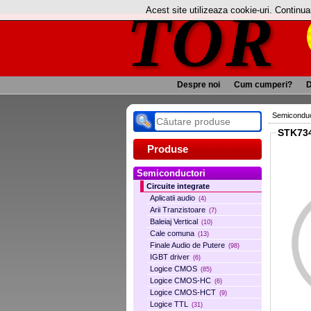
TOR
Acest site utilizeaza cookie-uri. Continu
Despre noi
Cum cumperi?
D
Semiconduc
STK73
Produse
Semiconductori
Circuite integrate
Aplicatii audio
(4)
Arii Tranzistoare
(7)
Baleiaj Vertical
(10)
Cale comuna
(13)
Finale Audio de Putere
(98)
IGBT driver
(6)
Logice CMOS
(85)
Logice CMOS-HC
(6)
Logice CMOS-HCT
(9)
Logice TTL
(31)