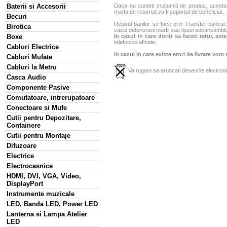
Baterii si Accesorii
Daca nu sunteti multumiti de produs, acesta p
marfa de returnat va fi suportat de beneficiar.
Becuri
Returul banilor se face prin Transfer bancar. 
Birotica
cazul deteriorarii marfii sau lipsei subansamblu
Boxe
In cazul in care doriti sa faceti retur, es
telefonice afisate.
Cabluri Electrice
In cazul in care exista erori de livrare vom
Cabluri Mufate
Cabluri la Metru
Va rugam sa aruncati deseurile electronic
Casca Audio
Componente Pasive
Comutatoare, intrerupatoare
Conectoare si Mufe
Cutii pentru Depozitare,
Containere
Cutii pentru Montaje
Difuzoare
Electrice
Electrocasnice
HDMI, DVI, VGA, Video,
DisplayPort
Instrumente muzicale
LED, Banda LED, Power LED
Lanterna si Lampa Atelier
LED