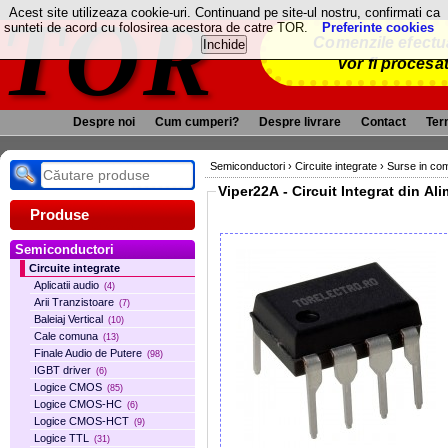
TOR
Acest site utilizeaza cookie-uri. Continuand pe site-ul nostru, confirmati ca
sunteti de acord cu folosirea acestora de catre TOR.
Preferinte cookies
Comenzile efectua
vor fi procesa
Despre noi
Cum cumperi?
Despre livrare
Contact
Term
Semiconductori
›
Circuite integrate
›
Surse in com
Viper22A - Circuit Integrat din Al
Produse
Semiconductori
Circuite integrate
Aplicatii audio
(4)
Arii Tranzistoare
(7)
Baleiaj Vertical
(10)
Cale comuna
(13)
Finale Audio de Putere
(98)
IGBT driver
(6)
Logice CMOS
(85)
Logice CMOS-HC
(6)
Logice CMOS-HCT
(9)
Logice TTL
(31)