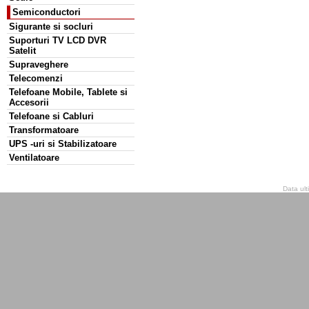
Semiconductori
Sigurante si socluri
Suporturi TV LCD DVR
Satelit
Supraveghere
Telecomenzi
Telefoane Mobile, Tablete si
Accesorii
Telefoane si Cabluri
Transformatoare
UPS -uri si Stabilizatoare
Ventilatoare
Data ult