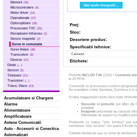
Memorii
(35)
Mai multe fotografii ...
Microcontrolere
(6)
Motor driver
(14)
Operationale
(37)
Optocuploare
(29)
Preţ:
Procesoare TVC
(20)
Stoc:
Receptoare Infrarosu
(1)
Senzor magnetic
Descriere produs:
(2)
Surse in comutatie
Specificatii tehnice:
Surse liniare
(46)
Carcasa
Transceiver
(9)
Diverse
Etichete:
(27)
Diode
(...)
Senzori
(5)
Preturile
INCLUD TVA
(21%) !
Comanda min
Tiristoare
(21)
la 26 RON.
Tranzistori
(...)
Triace, Diace
Comenzile se proceseaza conform programului 
(23)
Nu expediem colete Sambata, Duminica si in sa
Echipa magazinului nostru face toate eforturile
Acumulatoare si Chargere
Alarme
Stocurile si preturile
pot diferi din 
prealabil.
Alimentatoare
Imaginile
prezentate au caracter infor
Diferentele de aspect nu modifica princ
Amplificatoare
Antene Comunicatii
Produsele cu status "
stoc furnizor
" pot suf
mentiunea "
stoc furnizor
" vor putea fi livrate 
Auto - Accesorii si Conectica
Coletele desfacute sau cu urme de desfacere sa
Automatizari