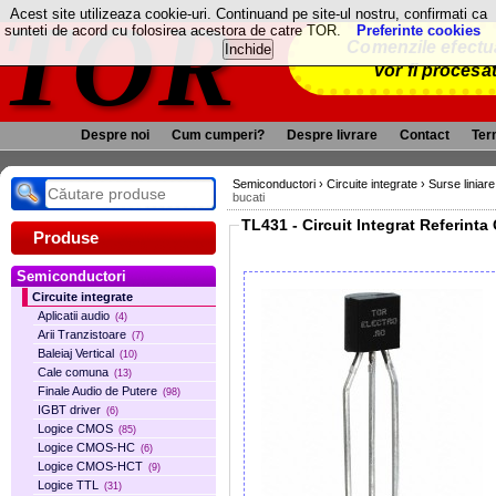
TOR
Acest site utilizeaza cookie-uri. Continuand pe site-ul nostru, confirmati ca
sunteti de acord cu folosirea acestora de catre TOR.
Preferinte cookies
Comenzile efectua
vor fi procesa
Despre noi
Cum cumperi?
Despre livrare
Contact
Term
Semiconductori
›
Circuite integrate
›
Surse liniare
bucati
Produse
Semiconductori
Circuite integrate
Aplicatii audio
(4)
Arii Tranzistoare
(7)
Baleiaj Vertical
(10)
Cale comuna
(13)
Finale Audio de Putere
(98)
IGBT driver
(6)
Logice CMOS
(85)
Logice CMOS-HC
(6)
Logice CMOS-HCT
(9)
Logice TTL
(31)