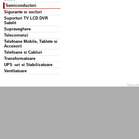
Semiconductori
Sigurante si socluri
Suporturi TV LCD DVR
Satelit
Supraveghere
Telecomenzi
Telefoane Mobile, Tablete si
Accesorii
Telefoane si Cabluri
Transformatoare
UPS -uri si Stabilizatoare
Ventilatoare
Data ult