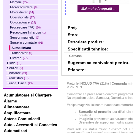
Memorii
(35)
Microcontrolere
(6)
Mai multe fotografii ...
Motor driver
(14)
Operationale
(37)
Optocuploare
(29)
Preţ:
Procesoare TVC
(20)
Receptoare Infrarosu
(1)
Stoc:
Senzor magnetic
(2)
Descriere produs:
Surse in comutatie
(91)
Surse liniare
Specificatii tehnice:
Transceiver
(9)
Carcasa
Diverse
(27)
Sugeram ca echivalent pentru:
Diode
(...)
Senzori
(5)
Etichete:
Tiristoare
(21)
Tranzistori
(...)
Triace, Diace
Preturile
INCLUD TVA
(21%) !
Comanda min
(23)
la 26 RON.
Comenzile se proceseaza conform programului 
Acumulatoare si Chargere
Nu expediem colete Sambata, Duminica si in sa
Alarme
Echipa magazinului nostru face toate eforturile
Alimentatoare
Stocurile si preturile
pot diferi din 
Amplificatoare
prealabil.
Antene Comunicatii
Imaginile
prezentate au caracter infor
Diferentele de aspect nu modifica princ
Auto - Accesorii si Conectica
Produsele cu status "
stoc furnizor
" pot suf
Automatizari
mentiunea "
stoc furnizor
" vor putea fi livrate 