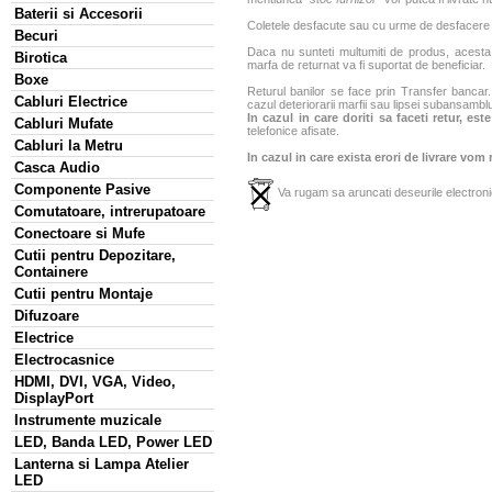
Baterii si Accesorii
Coletele desfacute sau cu urme de desfacere sa
Becuri
Daca nu sunteti multumiti de produs, acesta p
Birotica
marfa de returnat va fi suportat de beneficiar.
Boxe
Returul banilor se face prin Transfer bancar. 
Cabluri Electrice
cazul deteriorarii marfii sau lipsei subansamblu
In cazul in care doriti sa faceti retur, es
Cabluri Mufate
telefonice afisate.
Cabluri la Metru
In cazul in care exista erori de livrare vom
Casca Audio
Componente Pasive
Va rugam sa aruncati deseurile electronic
Comutatoare, intrerupatoare
Conectoare si Mufe
Cutii pentru Depozitare,
Containere
Cutii pentru Montaje
Difuzoare
Electrice
Electrocasnice
HDMI, DVI, VGA, Video,
DisplayPort
Instrumente muzicale
LED, Banda LED, Power LED
Lanterna si Lampa Atelier
LED