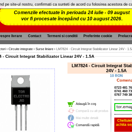
and pe site-ul nostru, confirmati ca sunteti de acord cu folosirea acestora de 
Comenzile efectuate în perioada 24 iulie - 09 august
vor fi procesate începând cu 10 august 2026.
espre livrare
Contact
Termeni si conditii
Preferinte cookie
Prelucr
tori
›
Circuite integrate
›
Surse liniare
›
LM7824 - Circuit Integrat Stabilizator Linear 24V - 1.
- Circuit Integrat Stabilizator Linear 24V - 1.5A
LM7824 - Circuit Integrat Stab
24V - 1.5A
10 RON
Comenzi
0723 481 7
0741 460 7
0767 749 3
Adaugă în coş
Compară cu alt produs
Mai multe detalii
Cheltuiel
achita se
Comandă rapidă