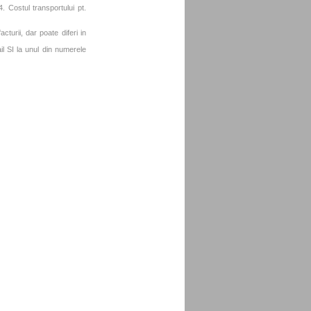
. Costul transportului pt.
turii, dar poate diferi in
l SI la unul din numerele