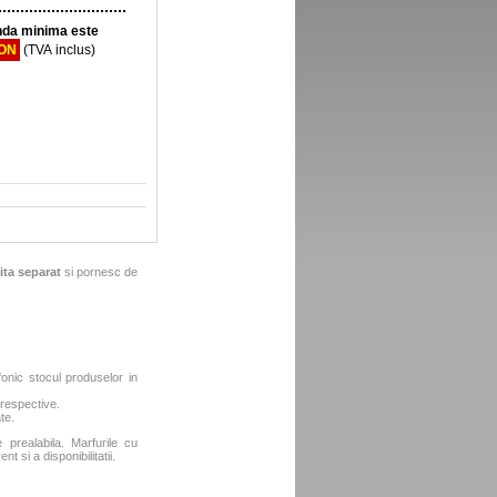
da minima este
RON
(TVA inclus)
ita separat
si pornesc de
fonic stocul produselor in
 respective.
te.
e prealabila. Marfurile cu
t si a disponibilitatii.