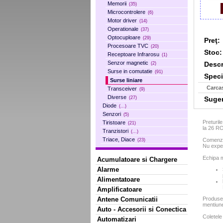
Memorii
(35)
Microcontrolere
(6)
Motor driver
(14)
Operationale
(37)
Optocuploare
(29)
Preţ:
Procesoare TVC
(20)
Stoc:
Receptoare Infrarosu
(1)
Senzor magnetic
Descr
(2)
Surse in comutatie
(91)
Specif
Surse liniare
Carca
Transceiver
(9)
Diverse
Sugera
(27)
Diode
(...)
Senzori
(5)
Preturil
Tiristoare
(21)
la 26 R
Tranzistori
(...)
Triace, Diace
Comenzil
(23)
Nu exped
Echipa m
Acumulatoare si Chargere
Alarme
Alimentatoare
Amplificatoare
Antene Comunicatii
Produse
mentiun
Auto - Accesorii si Conectica
Coletele
Automatizari