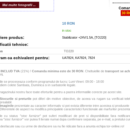
Mai multe fotografii ...
Coman
30 
10
RON
in stoc
iere produs:
Stabilizator +24V/1.5A, [TO220]
icatii tehnice:
sa
TO220
m ca echivalent pentru:
UA7824, KA7824, 7824
e
INCLUD TVA
(21%) !
Comanda minima este de 30 RON
. Cheltuielile de
transport se ach
ON.
e se proceseaza conform programului de lucru: Luni-Vineri: 09:00 - 18:00
iem colete Sambata, Duminica si in sarbatorile legale.
agazinului nostru face toate eforturile pentru a pastra informatiile corecte pe acest site.
Stocurile si preturile
pot diferi din motive obiective, de aceea va rugam sa verificati tele
prealabil.
Imaginile
prezentate au caracter informativ si pot exista diferente intre acestea si produsele
Diferentele de aspect nu modifica principalele caracteristici functionale ale marfurilor prezenta
le cu status "
stoc furnizor
" pot suferi modificari de pret si disponibilitate fara notificar
ea "
stoc furnizor
" vor putea fi livrate numai dupa confirmare separata, pe e-mail, a pretului curen
 desfacute sau cu urme de desfacere sa nu fie ridicate fara a anunta echipa tor-online.ro!