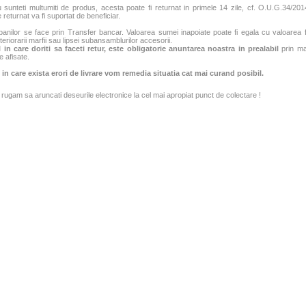
sunteti multumiti de produs, acesta poate fi returnat in primele 14 zile, cf. O.U.G.34/2014
 returnat va fi suportat de beneficiar.
banilor se face prin Transfer bancar. Valoarea sumei inapoiate poate fi egala cu valoarea fac
teriorarii marfii sau lipsei subansamblurilor accesorii.
 in care doriti sa faceti retur, este obligatorie anuntarea noastra in prealabil
prin mai
e afisate.
 in care exista erori de livrare vom remedia situatia cat mai curand posibil.
rugam sa aruncati deseurile electronice la cel mai apropiat punct de colectare !