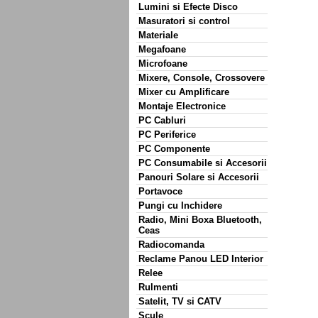
Lumini si Efecte Disco
Masuratori si control
Materiale
Megafoane
Microfoane
Mixere, Console, Crossovere
Mixer cu Amplificare
Montaje Electronice
PC Cabluri
PC Periferice
PC Componente
PC Consumabile si Accesorii
Panouri Solare si Accesorii
Portavoce
Pungi cu Inchidere
Radio, Mini Boxa Bluetooth,
Ceas
Radiocomanda
Reclame Panou LED Interior
Relee
Rulmenti
Satelit, TV si CATV
Scule