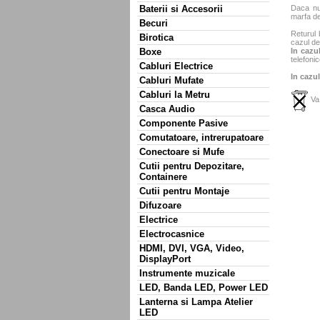
Baterii si Accesorii
Daca nu 
marfa de
Becuri
Returul 
Birotica
cazul de
Boxe
In cazul
telefonic
Cabluri Electrice
In cazul
Cabluri Mufate
Cabluri la Metru
Va 
Casca Audio
Componente Pasive
Comutatoare, intrerupatoare
Conectoare si Mufe
Cutii pentru Depozitare,
Containere
Cutii pentru Montaje
Difuzoare
Electrice
Electrocasnice
HDMI, DVI, VGA, Video,
DisplayPort
Instrumente muzicale
LED, Banda LED, Power LED
Lanterna si Lampa Atelier
LED