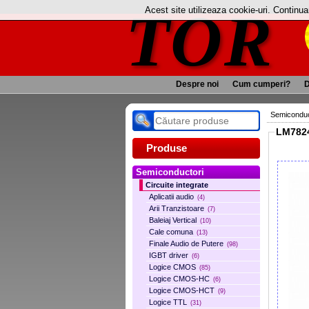
TOR
Acest site utilizeaza cookie-uri. Continu
Despre noi
Cum cumperi?
D
Semiconduc
LM7824 
Produse
Semiconductori
Circuite integrate
Aplicatii audio
(4)
Arii Tranzistoare
(7)
Baleiaj Vertical
(10)
Cale comuna
(13)
Finale Audio de Putere
(98)
IGBT driver
(6)
Logice CMOS
(85)
Logice CMOS-HC
(6)
Logice CMOS-HCT
(9)
Logice TTL
(31)