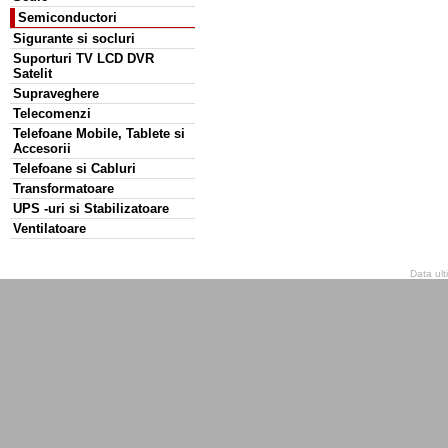
Semiconductori
Sigurante si socluri
Suporturi TV LCD DVR
Satelit
Supraveghere
Telecomenzi
Telefoane Mobile, Tablete si
Accesorii
Telefoane si Cabluri
Transformatoare
UPS -uri si Stabilizatoare
Ventilatoare
Data ult