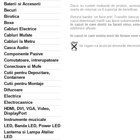
Baterii si Accesorii
Daca nu sunteti multumiti de produs, acesta p
marfa de returnat va fi suportat de beneficiar.
Becuri
Birotica
Returul banilor se face prin Transfer bancar. 
cazul deteriorarii marfii sau lipsei subansamblu
Boxe
In cazul in care doriti sa faceti retur, es
telefonice afisate.
Cabluri Electrice
Cabluri Mufate
In cazul in care exista erori de livrare vom
Cabluri la Metru
Va rugam sa aruncati deseurile electronic
Casca Audio
Componente Pasive
Comutatoare, intrerupatoare
Conectoare si Mufe
Cutii pentru Depozitare,
Containere
Cutii pentru Montaje
Difuzoare
Electrice
Electrocasnice
HDMI, DVI, VGA, Video,
DisplayPort
Instrumente muzicale
LED, Banda LED, Power LED
Lanterna si Lampa Atelier
LED