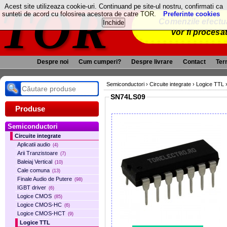
TOR
Acest site utilizeaza cookie-uri. Continuand pe site-ul nostru, confirmati ca
sunteti de acord cu folosirea acestora de catre TOR.
Preferinte cookies
Comenzile efectua
vor fi procesa
Despre noi
Cum cumperi?
Despre livrare
Contact
Term
Semiconductori
›
Circuite integrate
›
Logice TTL
SN74LS09
Produse
Semiconductori
Circuite integrate
Aplicatii audio
(4)
Arii Tranzistoare
(7)
Baleiaj Vertical
(10)
Cale comuna
(13)
Finale Audio de Putere
(98)
IGBT driver
(6)
Logice CMOS
(85)
Logice CMOS-HC
(6)
Logice CMOS-HCT
(9)
Logice TTL