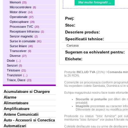
Mai multe fotografii ...
Memorii
(35)
Microcontrolere
(6)
Motor driver
(14)
Operationale
(37)
Preţ:
Optocuploare
(29)
Stoc:
Procesoare TVC
(20)
Descriere produs:
Receptoare Infrarosu
(1)
Senzor magnetic
(2)
Specificatii tehnice:
Surse in comutatie
(91)
Carcasa
Surse liniare
(46)
Transceiver
Sugeram ca echivalent pentru:
(9)
Diverse
(27)
Etichete:
Diode
(...)
Senzori
(5)
Tiristoare
(21)
Preturile
INCLUD TVA
(21%) !
Comanda min
Tranzistori
la 26 RON.
(...)
Triace, Diace
(23)
Comenzile se proceseaza conform programului 
Nu expediem colete Sambata, Duminica si in sa
Acumulatoare si Chargere
Echipa magazinului nostru face toate eforturile
Alarme
Stocurile si preturile
pot diferi din 
Alimentatoare
prealabil.
Imaginile
prezentate au caracter infor
Amplificatoare
Diferentele de aspect nu modifica princ
Antene Comunicatii
Produsele cu status "
stoc furnizor
" pot suf
mentiunea "
stoc furnizor
" vor putea fi livrate 
Auto - Accesorii si Conectica
Automatizari
Coletele desfacute sau cu urme de desfacere sa