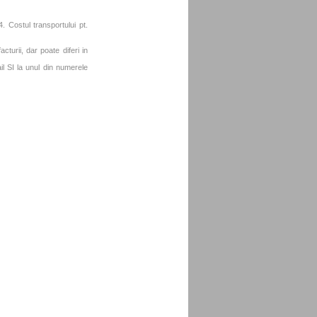
. Costul transportului pt.
turii, dar poate diferi in
l SI la unul din numerele