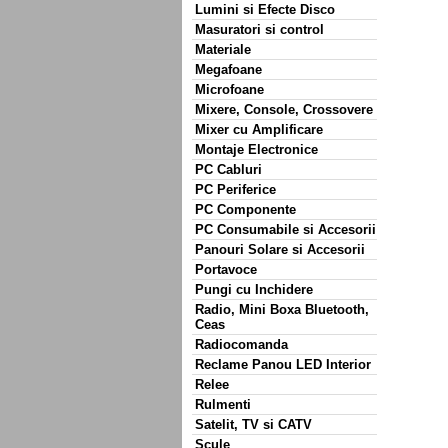
Lumini si Efecte Disco
Masuratori si control
Materiale
Megafoane
Microfoane
Mixere, Console, Crossovere
Mixer cu Amplificare
Montaje Electronice
PC Cabluri
PC Periferice
PC Componente
PC Consumabile si Accesorii
Panouri Solare si Accesorii
Portavoce
Pungi cu Inchidere
Radio, Mini Boxa Bluetooth,
Ceas
Radiocomanda
Reclame Panou LED Interior
Relee
Rulmenti
Satelit, TV si CATV
Scule