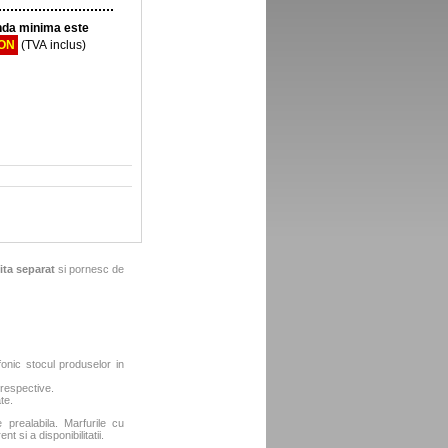
da minima este
RON
(TVA inclus)
ita separat
si pornesc de
fonic stocul produselor in
 respective.
te.
e prealabila. Marfurile cu
t si a disponibilitatii.