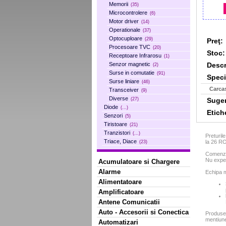
Memorii
(35)
Microcontrolere
(6)
Motor driver
(14)
Operationale
(37)
Optocuploare
(29)
Preţ:
Procesoare TVC
(20)
Stoc:
Receptoare Infrarosu
(1)
Descr
Senzor magnetic
(2)
Surse in comutatie
(91)
Specif
Surse liniare
(46)
Carca
Transceiver
(9)
Diverse
Sugera
(27)
Diode
(...)
Etich
Senzori
(5)
Tiristoare
(21)
Tranzistori
(...)
Preturil
Triace, Diace
la 26 R
(23)
Comenzil
Nu exped
Acumulatoare si Chargere
Alarme
Echipa m
Alimentatoare
Amplificatoare
Antene Comunicatii
Auto - Accesorii si Conectica
Produse
mentiun
Automatizari