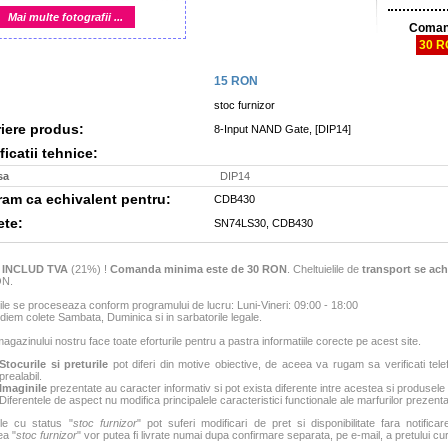
Mai multe fotografii ...
Coman
30 
15
RON
stoc furnizor
iere produs:
8-Input NAND Gate, [DIP14]
icatii tehnice:
sa
DIP14
m ca echivalent pentru:
CDB430
ete:
SN74LS30, CDB430
e
INCLUD TVA
(21%) !
Comanda minima este de 30 RON
. Cheltuielile de
transport se ach
ON.
e se proceseaza conform programului de lucru: Luni-Vineri: 09:00 - 18:00
iem colete Sambata, Duminica si in sarbatorile legale.
agazinului nostru face toate eforturile pentru a pastra informatiile corecte pe acest site.
Stocurile si preturile
pot diferi din motive obiective, de aceea va rugam sa verificati tele
prealabil.
Imaginile
prezentate au caracter informativ si pot exista diferente intre acestea si produsele
Diferentele de aspect nu modifica principalele caracteristici functionale ale marfurilor prezenta
le cu status "
stoc furnizor
" pot suferi modificari de pret si disponibilitate fara notificar
ea "
stoc furnizor
" vor putea fi livrate numai dupa confirmare separata, pe e-mail, a pretului curen