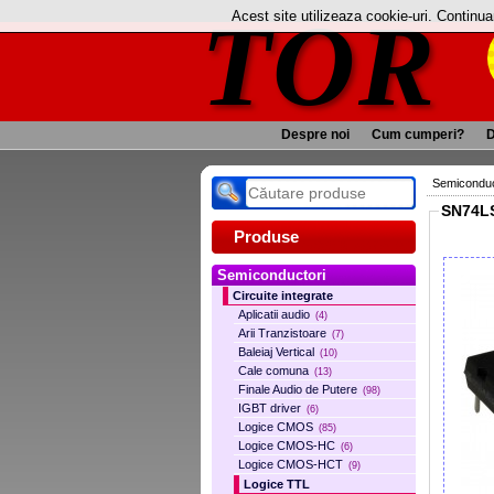
TOR
Acest site utilizeaza cookie-uri. Continu
Despre noi
Cum cumperi?
D
Semiconduc
SN74LS
Produse
Semiconductori
Circuite integrate
Aplicatii audio
(4)
Arii Tranzistoare
(7)
Baleiaj Vertical
(10)
Cale comuna
(13)
Finale Audio de Putere
(98)
IGBT driver
(6)
Logice CMOS
(85)
Logice CMOS-HC
(6)
Logice CMOS-HCT
(9)
Logice TTL