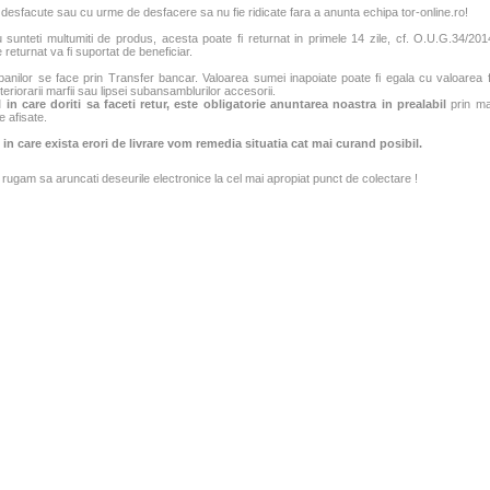
 desfacute sau cu urme de desfacere sa nu fie ridicate fara a anunta echipa tor-online.ro!
sunteti multumiti de produs, acesta poate fi returnat in primele 14 zile, cf. O.U.G.34/2014
 returnat va fi suportat de beneficiar.
banilor se face prin Transfer bancar. Valoarea sumei inapoiate poate fi egala cu valoarea fac
teriorarii marfii sau lipsei subansamblurilor accesorii.
 in care doriti sa faceti retur, este obligatorie anuntarea noastra in prealabil
prin mai
e afisate.
 in care exista erori de livrare vom remedia situatia cat mai curand posibil.
rugam sa aruncati deseurile electronice la cel mai apropiat punct de colectare !