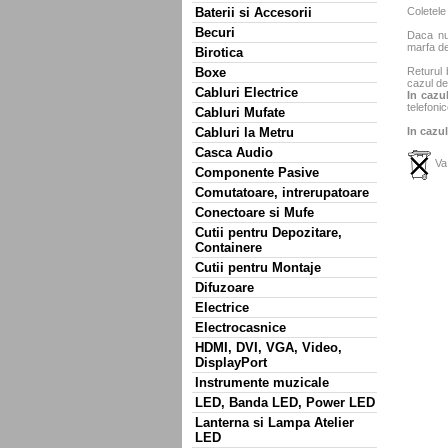
Baterii si Accesorii
Coletele
Becuri
Daca nu 
marfa de
Birotica
Boxe
Returul 
cazul de
Cabluri Electrice
In cazul
telefonic
Cabluri Mufate
Cabluri la Metru
In cazul
Casca Audio
Va 
Componente Pasive
Comutatoare, intrerupatoare
Conectoare si Mufe
Cutii pentru Depozitare,
Containere
Cutii pentru Montaje
Difuzoare
Electrice
Electrocasnice
HDMI, DVI, VGA, Video,
DisplayPort
Instrumente muzicale
LED, Banda LED, Power LED
Lanterna si Lampa Atelier
LED