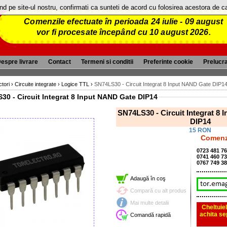
and pe site-ul nostru, confirmati ca sunteti de acord cu folosirea acestora de 
Comenzile efectuate în perioada 24 iulie - 09 august
vor fi procesate începând cu 10 august 2026.
espre livrare
Contact
Termeni si conditii
Preferinte cookie
Prelucr
tori
›
Circuite integrate
›
Logice TTL
›
SN74LS30 - Circuit Integrat 8 Input NAND Gate DIP1
30 - Circuit Integrat 8 Input NAND Gate DIP14
SN74LS30 - Circuit Integrat 8
DIP14
15 RON
Comenzi
0723 481 7
0741 460 7
0767 749 3
Adaugă în coş
Compară cu alt produs
Mai multe detalii
Cheltuiel
achita se
Comandă rapidă