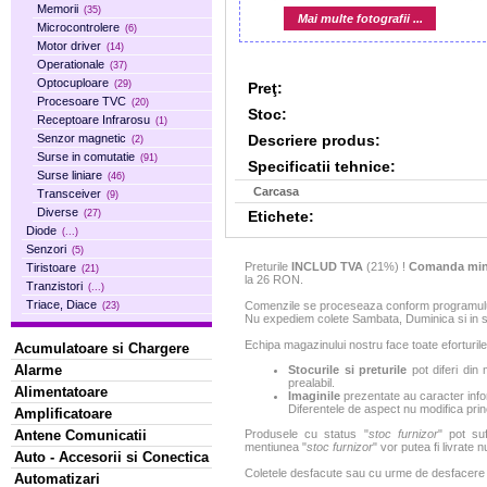
Memorii
(35)
Mai multe fotografii ...
Microcontrolere
(6)
Motor driver
(14)
Operationale
(37)
Optocuploare
(29)
Preţ:
Procesoare TVC
(20)
Stoc:
Receptoare Infrarosu
(1)
Descriere produs:
Senzor magnetic
(2)
Surse in comutatie
(91)
Specificatii tehnice:
Surse liniare
(46)
Carcasa
Transceiver
(9)
Diverse
Etichete:
(27)
Diode
(...)
Senzori
(5)
Preturile
INCLUD TVA
(21%) !
Comanda min
Tiristoare
(21)
la 26 RON.
Tranzistori
(...)
Triace, Diace
Comenzile se proceseaza conform programului 
(23)
Nu expediem colete Sambata, Duminica si in sa
Echipa magazinului nostru face toate eforturile
Acumulatoare si Chargere
Alarme
Stocurile si preturile
pot diferi din 
prealabil.
Alimentatoare
Imaginile
prezentate au caracter infor
Diferentele de aspect nu modifica princ
Amplificatoare
Antene Comunicatii
Produsele cu status "
stoc furnizor
" pot suf
mentiunea "
stoc furnizor
" vor putea fi livrate 
Auto - Accesorii si Conectica
Coletele desfacute sau cu urme de desfacere sa
Automatizari