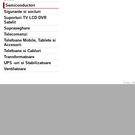
Semiconductori
Sigurante si socluri
Suporturi TV LCD DVR
Satelit
Supraveghere
Telecomenzi
Telefoane Mobile, Tablete si
Accesorii
Telefoane si Cabluri
Transformatoare
UPS -uri si Stabilizatoare
Ventilatoare
Data ult