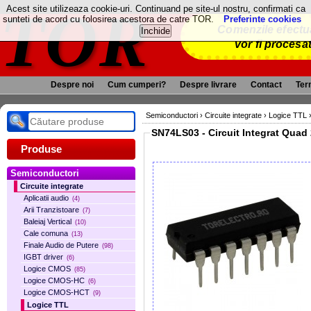
TOR
Acest site utilizeaza cookie-uri. Continuand pe site-ul nostru, confirmati ca
sunteti de acord cu folosirea acestora de catre TOR.
Preferinte cookies
Comenzile efectua
vor fi procesa
Despre noi
Cum cumperi?
Despre livrare
Contact
Term
Semiconductori
›
Circuite integrate
›
Logice TTL
SN74LS03 - Circuit Integrat Quad
Produse
Semiconductori
Circuite integrate
Aplicatii audio
(4)
Arii Tranzistoare
(7)
Baleiaj Vertical
(10)
Cale comuna
(13)
Finale Audio de Putere
(98)
IGBT driver
(6)
Logice CMOS
(85)
Logice CMOS-HC
(6)
Logice CMOS-HCT
(9)
Logice TTL