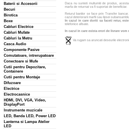
Baterii si Accesorii
Daca nu sunteti multumiti de produs, acesta p
marfa de returnat va fi suportat de beneficiar.
Becuri
Returul banilor se face prin Transfer bancar. 
Birotica
cazul deteriorarii marfii sau lipsei subansamblu
Boxe
In cazul in care doriti sa faceti retur, es
telefonice afisate.
Cabluri Electrice
In cazul in care exista erori de livrare vom
Cabluri Mufate
Cabluri la Metru
Va rugam sa aruncati deseurile electronic
Casca Audio
Componente Pasive
Comutatoare, intrerupatoare
Conectoare si Mufe
Cutii pentru Depozitare,
Containere
Cutii pentru Montaje
Difuzoare
Electrice
Electrocasnice
HDMI, DVI, VGA, Video,
DisplayPort
Instrumente muzicale
LED, Banda LED, Power LED
Lanterna si Lampa Atelier
LED