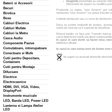
Imaginile
prezentate au caracter infor
Baterii si Accesorii
Diferentele de aspect nu modifica princ
Becuri
Produsele cu status "
stoc furnizor
" pot suf
Birotica
mentiunea "
stoc furnizor
" vor putea fi livrate 
Boxe
Coletele desfacute sau cu urme de desfacere sa
Cabluri Electrice
Daca nu sunteti multumiti de produs, acesta p
Cabluri Mufate
marfa de returnat va fi suportat de beneficiar.
Cabluri la Metru
Returul banilor se face prin Transfer bancar. 
cazul deteriorarii marfii sau lipsei subansamblu
Casca Audio
In cazul in care doriti sa faceti retur, es
Componente Pasive
telefonice afisate.
Comutatoare, intrerupatoare
In cazul in care exista erori de livrare vom
Conectoare si Mufe
Va rugam sa aruncati deseurile electronic
Cutii pentru Depozitare,
Containere
Cutii pentru Montaje
Difuzoare
Electrice
Electrocasnice
HDMI, DVI, VGA, Video,
DisplayPort
Instrumente muzicale
LED, Banda LED, Power LED
Lanterna si Lampa Atelier
LED