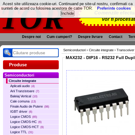
TOR
Acest site utilizeaza cookie-uri. Continuand pe site-ul nostru, confirmati ca
sunteti de acord cu folosirea acestora de catre TOR.
Preferinte cookies
Comenzile efectua
vor fi procesa
Despre noi
Cum cumperi?
Despre livrare
Contact
Term
Semiconductori
›
Circuite integrate
›
Transceiver
MAX232 - DIP16 - RS232 Full Dup
Produse
Semiconductori
Circuite integrate
Aplicatii audio
(4)
Arii Tranzistoare
(7)
Baleiaj Vertical
(10)
Cale comuna
(13)
Finale Audio de Putere
(98)
IGBT driver
(6)
Logice CMOS
(85)
Logice CMOS-HC
(6)
Logice CMOS-HCT
(9)
Logice TTL
(31)