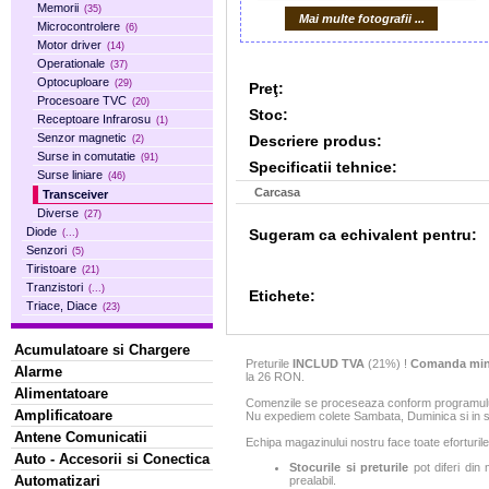
Memorii
(35)
Mai multe fotografii ...
Microcontrolere
(6)
Motor driver
(14)
Operationale
(37)
Optocuploare
(29)
Preţ:
Procesoare TVC
(20)
Stoc:
Receptoare Infrarosu
(1)
Senzor magnetic
Descriere produs:
(2)
Surse in comutatie
(91)
Specificatii tehnice:
Surse liniare
(46)
Carcasa
Transceiver
Diverse
(27)
Diode
Sugeram ca echivalent pentru:
(...)
Senzori
(5)
Tiristoare
(21)
Tranzistori
(...)
Etichete:
Triace, Diace
(23)
Acumulatoare si Chargere
Preturile
INCLUD TVA
(21%) !
Comanda min
Alarme
la 26 RON.
Alimentatoare
Comenzile se proceseaza conform programului 
Amplificatoare
Nu expediem colete Sambata, Duminica si in sa
Antene Comunicatii
Echipa magazinului nostru face toate eforturile
Auto - Accesorii si Conectica
Stocurile si preturile
pot diferi din 
Automatizari
prealabil.