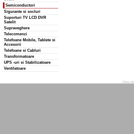
Semiconductori
Sigurante si socluri
Suporturi TV LCD DVR
Satelit
Supraveghere
Telecomenzi
Telefoane Mobile, Tablete si
Accesorii
Telefoane si Cabluri
Transformatoare
UPS -uri si Stabilizatoare
Ventilatoare
Data ult