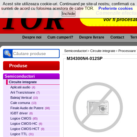
TOR
Acest site utilizeaza cookie-uri. Continuand pe site-ul nostru, confirmati ca
sunteti de acord cu folosirea acestora de catre TOR.
Preferinte cookies
Comenzile efectua
vor fi procesa
Despre noi
Cum cumperi?
Despre livrare
Contact
Term
Semiconductori
›
Circuite integrate
›
Procesoare
M34300N4-012SP
Produse
Semiconductori
Circuite integrate
Aplicatii audio
(4)
Arii Tranzistoare
(7)
Baleiaj Vertical
(10)
Cale comuna
(13)
Finale Audio de Putere
(98)
IGBT driver
(6)
Logice CMOS
(85)
Logice CMOS-HC
(6)
Logice CMOS-HCT
(9)
Logice TTL
(31)