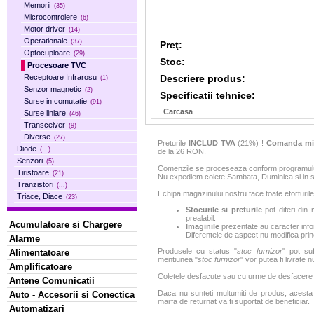
Memorii
(35)
Microcontrolere
(6)
Motor driver
(14)
Operationale
(37)
Preţ:
Optocuploare
(29)
Stoc:
Procesoare TVC
Descriere produs:
Receptoare Infrarosu
(1)
Senzor magnetic
(2)
Specificatii tehnice:
Surse in comutatie
(91)
Carcasa
Surse liniare
(46)
Transceiver
(9)
Diverse
(27)
Preturile
INCLUD TVA
(21%) !
Comanda mi
Diode
(...)
de la 26 RON.
Senzori
(5)
Comenzile se proceseaza conform programului 
Tiristoare
(21)
Nu expediem colete Sambata, Duminica si in sa
Tranzistori
(...)
Echipa magazinului nostru face toate eforturile
Triace, Diace
(23)
Stocurile si preturile
pot diferi din 
prealabil.
Acumulatoare si Chargere
Imaginile
prezentate au caracter infor
Diferentele de aspect nu modifica princ
Alarme
Produsele cu status "
stoc furnizor
" pot suf
Alimentatoare
mentiunea "
stoc furnizor
" vor putea fi livrate 
Amplificatoare
Coletele desfacute sau cu urme de desfacere sa
Antene Comunicatii
Daca nu sunteti multumiti de produs, acesta p
Auto - Accesorii si Conectica
marfa de returnat va fi suportat de beneficiar.
Automatizari