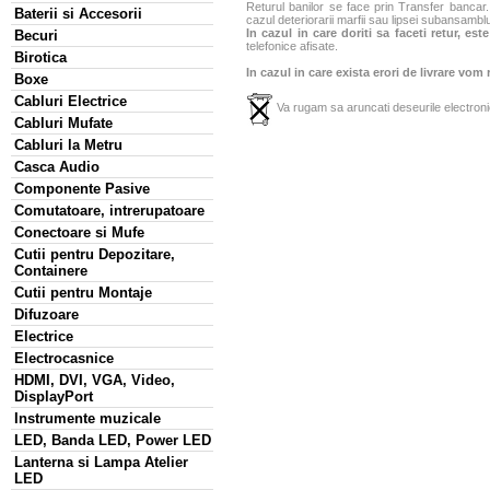
Returul banilor se face prin Transfer bancar. 
Baterii si Accesorii
cazul deteriorarii marfii sau lipsei subansamblu
In cazul in care doriti sa faceti retur, es
Becuri
telefonice afisate.
Birotica
In cazul in care exista erori de livrare vom
Boxe
Cabluri Electrice
Va rugam sa aruncati deseurile electronic
Cabluri Mufate
Cabluri la Metru
Casca Audio
Componente Pasive
Comutatoare, intrerupatoare
Conectoare si Mufe
Cutii pentru Depozitare,
Containere
Cutii pentru Montaje
Difuzoare
Electrice
Electrocasnice
HDMI, DVI, VGA, Video,
DisplayPort
Instrumente muzicale
LED, Banda LED, Power LED
Lanterna si Lampa Atelier
LED