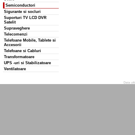
Semiconductori
Sigurante si socluri
Suporturi TV LCD DVR
Satelit
Supraveghere
Telecomenzi
Telefoane Mobile, Tablete si
Accesorii
Telefoane si Cabluri
Transformatoare
UPS -uri si Stabilizatoare
Ventilatoare
Data ult