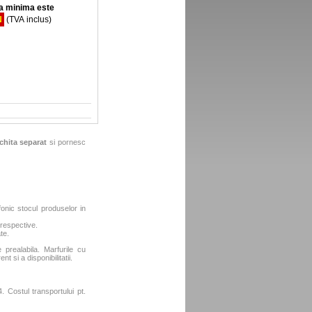
 minima este
N
(TVA inclus)
chita separat
si pornesc
fonic stocul produselor in
 respective.
te.
e prealabila. Marfurile cu
t si a disponibilitatii.
. Costul transportului pt.