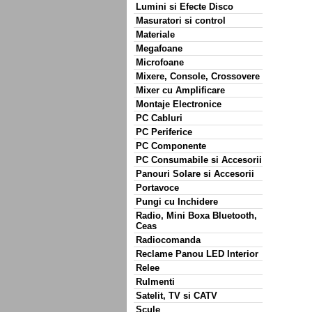
Lumini si Efecte Disco
Masuratori si control
Materiale
Megafoane
Microfoane
Mixere, Console, Crossovere
Mixer cu Amplificare
Montaje Electronice
PC Cabluri
PC Periferice
PC Componente
PC Consumabile si Accesorii
Panouri Solare si Accesorii
Portavoce
Pungi cu Inchidere
Radio, Mini Boxa Bluetooth,
Ceas
Radiocomanda
Reclame Panou LED Interior
Relee
Rulmenti
Satelit, TV si CATV
Scule