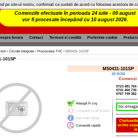
and pe site-ul nostru, confirmati ca sunteti de acord cu folosirea acestora de 
Comenzile efectuate în perioada 24 iulie - 09 august
vor fi procesate începând cu 10 august 2026.
espre livrare
Contact
Termeni si conditii
Preferinte cookie
Prelucr
tori
›
Circuite integrate
›
Procesoare TVC
›
M50431-101SP
1-101SP
M50431-101SP
40 RON
Comenzi p
0723 481 764
0741 460 730
0767 749 382 
Adaugă în coş
Compară cu alt produs
Mai multe detalii
Cheltuielil
achita sepa
Comandă rapidă
l