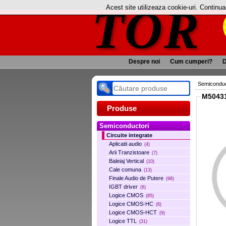
TOR
Acest site utilizeaza cookie-uri. Continu
Despre noi
Cum cumperi?
D
Semiconduc
M5043
Produse
Semiconductori
Circuite integrate
Aplicatii audio
(4)
Arii Tranzistoare
(7)
Baleiaj Vertical
(10)
Cale comuna
(13)
Finale Audio de Putere
(98)
IGBT driver
(6)
Logice CMOS
(85)
Logice CMOS-HC
(6)
Logice CMOS-HCT
(9)
Logice TTL
(31)