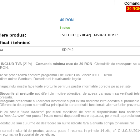
Comanda
30 RO
40
RON
in stoc
iere produs:
TVC-CCU, [SDIP42] - M50431-101SP
icatii tehnice:
sa
SDIP42
e
INCLUD TVA
(21%) !
Comanda minima este de 30 RON
. Cheltuielile de
transport se a
6 RON.
e se proceseaza conform programului de lucru: Luni-Vineri: 09:00 - 18:00
iem colete Sambata, Duminica si in sarbatorile legale.
agazinului nostru face toate eforturile pentru a pastra informatiile corecte pe acest site.
Stocurile si preturile
pot diferi din motive obiective, de aceea va rugam sa verificati tele
prealabil.
Imaginile
prezentate au caracter informativ si pot exista diferente intre acestea si produsele
Diferentele de aspect nu modifica principalele caracteristici functionale ale marfurilor prezenta
le cu status "
stoc furnizor
" pot suferi modificari de pret si disponibilitate fara notificar
ea "
stoc furnizor
" vor putea fi livrate numai dupa confirmare separata, pe e-mail, a pretului curen
 desfacute sau cu urme de desfacere sa nu fie ridicate fara a anunta echipa tor-online.ro!
sunteti multumiti de produs, acesta poate fi returnat in primele 14 zile, cf. O.U.G.34/2014
 returnat va fi suportat de beneficiar.