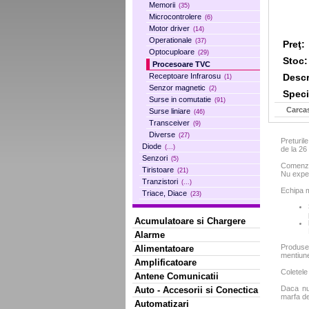
Memorii
(35)
Microcontrolere
(6)
Motor driver
(14)
Operationale
(37)
Preţ:
Optocuploare
(29)
Stoc:
Procesoare TVC
Descr
Receptoare Infrarosu
(1)
Senzor magnetic
(2)
Specif
Surse in comutatie
(91)
Carca
Surse liniare
(46)
Transceiver
(9)
Diverse
(27)
Preturil
Diode
(...)
de la 2
Senzori
(5)
Comenzil
Tiristoare
(21)
Nu exped
Tranzistori
(...)
Echipa m
Triace, Diace
(23)
Acumulatoare si Chargere
Alarme
Produse
Alimentatoare
mentiun
Amplificatoare
Coletele
Antene Comunicatii
Daca nu 
Auto - Accesorii si Conectica
marfa de
Automatizari