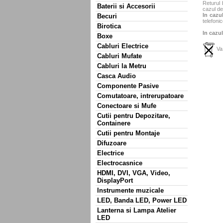
Returul 
Baterii si Accesorii
cazul de
In cazul
Becuri
telefonic
Birotica
In cazul
Boxe
Cabluri Electrice
Va 
Cabluri Mufate
Cabluri la Metru
Casca Audio
Componente Pasive
Comutatoare, intrerupatoare
Conectoare si Mufe
Cutii pentru Depozitare,
Containere
Cutii pentru Montaje
Difuzoare
Electrice
Electrocasnice
HDMI, DVI, VGA, Video,
DisplayPort
Instrumente muzicale
LED, Banda LED, Power LED
Lanterna si Lampa Atelier
LED