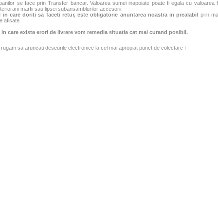
banilor se face prin Transfer bancar. Valoarea sumei inapoiate poate fi egala cu valoarea fac
teriorarii marfii sau lipsei subansamblurilor accesorii.
 in care doriti sa faceti retur, este obligatorie anuntarea noastra in prealabil
prin mai
e afisate.
 in care exista erori de livrare vom remedia situatia cat mai curand posibil.
rugam sa aruncati deseurile electronice la cel mai apropiat punct de colectare !