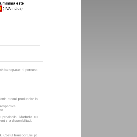
 minima este
N
(TVA inclus)
chita separat
si pornesc
fonic stocul produselor in
 respective.
te.
e prealabila. Marfurile cu
t si a disponibilitatii.
. Costul transportului pt.