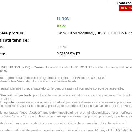
Comanda
30 RO
16
RON
in stoc
iere produs:
Flash 8-Bit Microcontroler, [DIP18] - PIC16F627A-I/P
icatii tehnice:
sa
DIP18
ete:
PIC16F627A-I/P
e
INCLUD TVA
(21%) !
Comanda minima este de 30 RON
. Cheltuielile de
transport se a
6 RON.
e se proceseaza conform programului de lucru: Luni-Vineri: 09:00 - 18:00
iem colete Sambata, Duminica si in sarbatorile legale.
agazinului nostru face toate eforturile pentru a pastra informatiile corecte pe acest site.
Stocurile si preturile
pot diferi din motive obiective, de aceea va rugam sa verificati tele
prealabil.
Imaginile
prezentate au caracter informativ si pot exista diferente intre acestea si produsele
Diferentele de aspect nu modifica principalele caracteristici functionale ale marfurilor prezenta
le cu status "
stoc furnizor
" pot suferi modificari de pret si disponibilitate fara notificar
ea "
stoc furnizor
" vor putea fi livrate numai dupa confirmare separata, pe e-mail, a pretului curen
 desfacute sau cu urme de desfacere sa nu fie ridicate fara a anunta echipa tor-online.ro!
sunteti multumiti de produs, acesta poate fi returnat in primele 14 zile, cf. O.U.G.34/2014