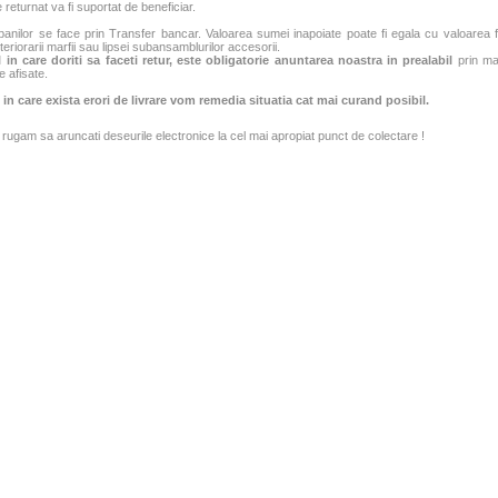
 returnat va fi suportat de beneficiar.
banilor se face prin Transfer bancar. Valoarea sumei inapoiate poate fi egala cu valoarea fac
teriorarii marfii sau lipsei subansamblurilor accesorii.
 in care doriti sa faceti retur, este obligatorie anuntarea noastra in prealabil
prin mai
e afisate.
 in care exista erori de livrare vom remedia situatia cat mai curand posibil.
rugam sa aruncati deseurile electronice la cel mai apropiat punct de colectare !