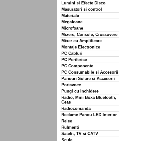
Lumini si Efecte Disco
Masuratori si control
Materiale
Megafoane
Microfoane
Mixere, Console, Crossovere
Mixer cu Amplificare
Montaje Electronice
PC Cabluri
PC Periferice
PC Componente
PC Consumabile si Accesorii
Panouri Solare si Accesorii
Portavoce
Pungi cu Inchidere
Radio, Mini Boxa Bluetooth,
Ceas
Radiocomanda
Reclame Panou LED Interior
Relee
Rulmenti
Satelit, TV si CATV
Scule