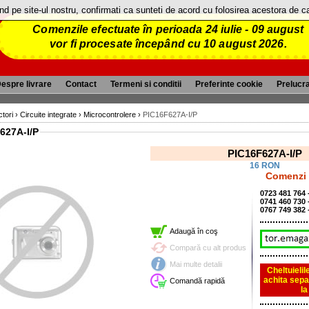
and pe site-ul nostru, confirmati ca sunteti de acord cu folosirea acestora de 
Comenzile efectuate în perioada 24 iulie - 09 august
vor fi procesate începând cu 10 august 2026.
espre livrare
Contact
Termeni si conditii
Preferinte cookie
Prelucr
tori
›
Circuite integrate
›
Microcontrolere
›
PIC16F627A-I/P
627A-I/P
PIC16F627A-I/P
16 RON
Comenzi p
0723 481 764
0741 460 730
0767 749 382 
Adaugă în coş
Compară cu alt produs
Mai multe detalii
Cheltuielil
achita sepa
Comandă rapidă
l