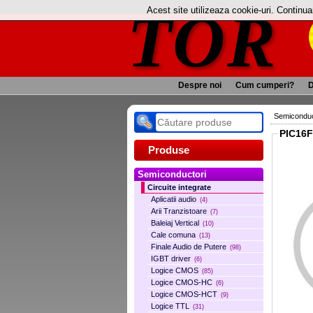
TOR
Acest site utilizeaza cookie-uri. Continu
Despre noi
Cum cumperi?
D
Semiconduc
PIC16F
Produse
Semiconductori
Circuite integrate
Aplicatii audio
(4)
Arii Tranzistoare
(7)
Baleiaj Vertical
(10)
Cale comuna
(13)
Finale Audio de Putere
(98)
IGBT driver
(6)
Logice CMOS
(85)
Logice CMOS-HC
(6)
Logice CMOS-HCT
(9)
Logice TTL
(31)