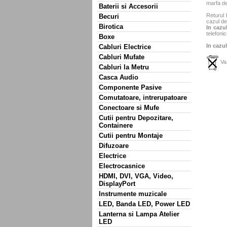
marfa de
Baterii si Accesorii
Returul 
Becuri
cazul de
Birotica
In cazul
telefonic
Boxe
In cazul
Cabluri Electrice
Cabluri Mufate
Va 
Cabluri la Metru
Casca Audio
Componente Pasive
Comutatoare, intrerupatoare
Conectoare si Mufe
Cutii pentru Depozitare,
Containere
Cutii pentru Montaje
Difuzoare
Electrice
Electrocasnice
HDMI, DVI, VGA, Video,
DisplayPort
Instrumente muzicale
LED, Banda LED, Power LED
Lanterna si Lampa Atelier
LED