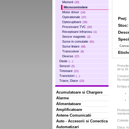
Memorii
(35)
Microcontrolere
Motor driver
(14)
Operationale
(37)
Preţ:
Optocuploare
(29)
Stoc:
Procesoare TVC
(20)
Descr
Receptoare Infrarosu
(1)
Senzor magnetic
(2)
Specif
Surse in comutatie
(91)
Carca
Surse liniare
(46)
Transceiver
Etich
(9)
Diverse
(27)
Diode
(...)
Preturil
Senzori
(5)
de la 2
Tiristoare
(21)
Tranzistori
Comenzil
(...)
Nu exped
Triace, Diace
(23)
Echipa m
Acumulatoare si Chargere
Alarme
Alimentatoare
Amplificatoare
Produse
mentiun
Antene Comunicatii
Coletele
Auto - Accesorii si Conectica
Automatizari
Daca nu 