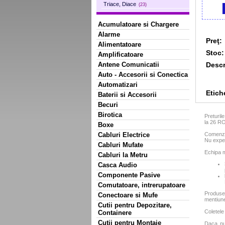
Triace, Diace
(23)
Acumulatoare si Chargere
Alarme
Preţ:
Alimentatoare
Stoc:
Amplificatoare
Descr
Antene Comunicatii
Auto - Accesorii si Conectica
Automatizari
Etich
Baterii si Accesorii
Becuri
Birotica
Preturil
la 26 R
Boxe
Comenzil
Cabluri Electrice
Nu exped
Cabluri Mufate
Echipa m
Cabluri la Metru
Casca Audio
Componente Pasive
Comutatoare, intrerupatoare
Produse
Conectoare si Mufe
mentiun
Cutii pentru Depozitare,
Coletele
Containere
Cutii pentru Montaje
Daca nu 