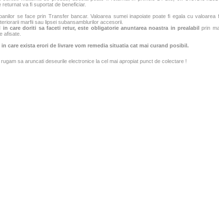
 returnat va fi suportat de beneficiar.
banilor se face prin Transfer bancar. Valoarea sumei inapoiate poate fi egala cu valoarea fac
teriorarii marfii sau lipsei subansamblurilor accesorii.
 in care doriti sa faceti retur, este obligatorie anuntarea noastra in prealabil
prin mai
e afisate.
 in care exista erori de livrare vom remedia situatia cat mai curand posibil.
rugam sa aruncati deseurile electronice la cel mai apropiat punct de colectare !