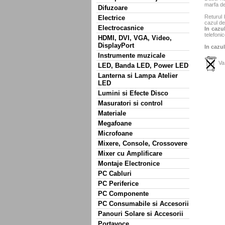
marfa de
Difuzoare
Returul 
Electrice
cazul de
Electrocasnice
In cazul
telefonic
HDMI, DVI, VGA, Video,
DisplayPort
In cazul
Instrumente muzicale
Va 
LED, Banda LED, Power LED
Lanterna si Lampa Atelier
LED
Lumini si Efecte Disco
Masuratori si control
Materiale
Megafoane
Microfoane
Mixere, Console, Crossovere
Mixer cu Amplificare
Montaje Electronice
PC Cabluri
PC Periferice
PC Componente
PC Consumabile si Accesorii
Panouri Solare si Accesorii
Portavoce