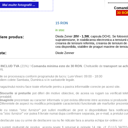
Mai multe fotografii ...
Comanda
30 RO
15
RON
in stoc
iere produs:
Dioda Zener
20V - 1.3W
, capsula DO41. Se foloseste
supratensiune, in stabilizarea electronica a tensiunii din monta
crearea de tensiuni referinta, crearea de tensiuni de alimentare mai mici decat
cea disponibila, stabilire de pra
ete:
Diode Zenner
e
INCLUD TVA
(21%) !
Comanda minima este de 30 RON
. Cheltuielile de
transport se ach
ON.
e se proceseaza conform programului de lucru: Luni-Vineri: 09:00 - 18:00
iem colete Sambata, Duminica si in sarbatorile legale.
agazinului nostru face toate eforturile pentru a pastra informatiile corecte pe acest site.
Stocurile si preturile
pot diferi din motive obiective, de aceea va rugam sa verificati tele
prealabil.
Imaginile
prezentate au caracter informativ si pot exista diferente intre acestea si produsele
Diferentele de aspect nu modifica principalele caracteristici functionale ale marfurilor prezenta
le cu status "
stoc furnizor
" pot suferi modificari de pret si disponibilitate fara notificar
ea "
stoc furnizor
" vor putea fi livrate numai dupa confirmare separata, pe e-mail, a pretului curen
 desfacute sau cu urme de desfacere sa nu fie ridicate fara a anunta echipa tor-online.ro!
sunteti multumiti de produs, acesta poate fi returnat in primele 14 zile, cf. O.U.G.34/2014