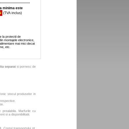
 minima este
N
(TVA inclus)
 la protectii de
jele electronice,
guri maxime de tensiune, etc.
ita separat
si pornesc de
fonic stocul produselor in
 respective.
te.
e prealabila. Marfurile cu
t si a disponibilitatii.
. Costul transportului pt.