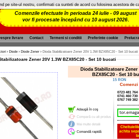
and pe site-ul nostru, confirmati ca sunteti de acord cu folosirea acestora de 
Comenzile efectuate în perioada 24 iulie - 09 august
vor fi procesate începând cu 10 august 2026.
espre livrare
Contact
Termeni si conditii
Preferinte cookie
Prelucr
tori
›
Diode
›
Diode Zener
›
Dioda Stabilizatoare Zener 20V 1.3W BZX85C20 - Set 10 bucati
Dioda Stabilizatoare Zener 20V 1.3W BZX85C20 - Set 10 bucati
Dioda Stabilizatoare Zener 20V 1.3W
BZX85C20 - Set 10 bu
15 RON
Comenzi 
0723 481 764
0741 460 730
0767 749 382
Adaugă în coş
Compară cu alt produs
Mai multe detalii
Cheltuieli
achita sepa
Comandă rapidă
l