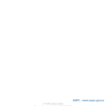
ANPC - www.anpc.gov.ro
© TOR 2010-2026