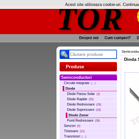
TOR
Acest site utilizeaza cookie-uri. Continu
Despre noi
Cum cumperi?
D
Semiconduc
Produse
Semiconductori
Circuite integrate
(...)
Diode
Diode Panou Solar
(3)
Diode Rapide
(35)
Diode Redresoare
(29)
Diode Supresoare
(16)
Diode Zener
Punti Redresoare
(38)
Senzori
(5)
Tiristoare
(21)
Tranzistori
(...)