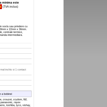
 minima este
N
(TVA inclus)
n soclu sau prindere cu
, 28mm x 22mm x 36mm.
ntrale termice,
centrale termice pe lemn, ca releu de protectie si comanda intermediara.
mal inchis si 1 contact
e a bobinei
e, crouzet, crydom, f&f,
n, panasonic, rayex
mens, toshiba, tyco, vishay,