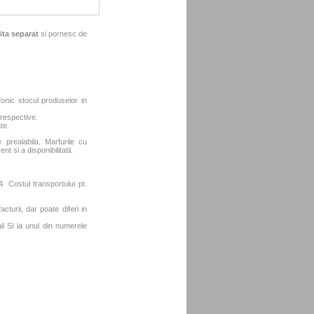
ita separat
si pornesc de
fonic stocul produselor in
 respective.
te.
e prealabila. Marfurile cu
t si a disponibilitatii.
. Costul transportului pt.
turii, dar poate diferi in
l SI la unul din numerele