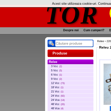
TOR
Acest site utilizeaza cookie-uri. Continu
Despre noi
Cum cumperi?
D
Relee
›
220
Releu 
Produse
Relee
3 Vcc
(2)
5 Vcc
(5)
6 Vcc
(1)
9 Vcc
(2)
12 Vcc
(73)
18 Vcc
(1)
21 Vcc
(1)
24 Vcc
(92)
24 Vca
(14)
48 Vcc
(20)
48 Vca
(4)