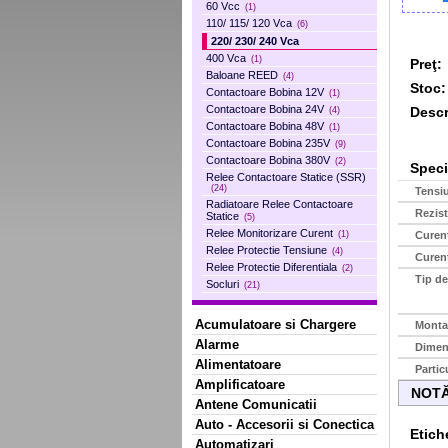
60 Vcc
(1)
110/ 115/ 120 Vca
(6)
220/ 230/ 240 Vca
400 Vca
(1)
Preţ:
Baloane REED
(4)
Stoc:
Contactoare Bobina 12V
(1)
Contactoare Bobina 24V
Descr
(4)
Contactoare Bobina 48V
(1)
Contactoare Bobina 235V
(9)
Contactoare Bobina 380V
(2)
Specif
Relee Contactoare Statice (SSR)
(24)
Tensi
Radiatoare Relee Contactoare
Rezis
Statice
(5)
Relee Monitorizare Curent
Curen
(1)
Relee Protectie Tensiune
(4)
Curen
Relee Protectie Diferentiala
(2)
Tip de
Socluri
(21)
Acumulatoare si Chargere
Monta
Alarme
Dimen
Alimentatoare
Partic
Amplificatoare
NOTĂ
Antene Comunicatii
Auto - Accesorii si Conectica
Etich
Automatizari