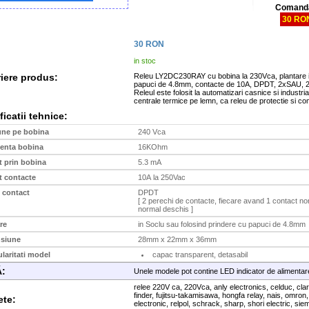
Comanda
30 RO
30
RON
in stoc
iere produs:
Releu LY2DC230RAY cu bobina la 230Vca, plantare i
papuci de 4.8mm, contacte de 10A, DPDT, 2xSAU
Releul este folosit la automatizari casnice si industriale, ce
icatii tehnice:
une pe bobina
240 Vca
tenta bobina
16KOhm
t prin bobina
5.3 mA
t contacte
10A la 250Vac
 contact
DPDT
[ 2 perechi de contacte, fiecare avand 1 contact nor
normal deschis ]
re
in Soclu sau folosind prindere cu papuci de 4.8mm
siune
28mm x 22mm x 36mm
ularitati model
capac transparent, detasabil
:
Unele modele pot contine LED indicator de alimentar
relee 220V ca, 220Vca, anly electronics, celduc, clar
finder, fujitsu-takamisawa, hongfa relay, nais, omro
ete:
electronic, relpol, schrack, sharp, shori electric, sie