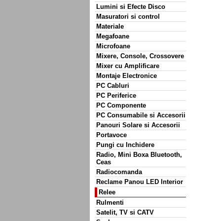
Lumini si Efecte Disco
Masuratori si control
Materiale
Megafoane
Microfoane
Mixere, Console, Crossovere
Mixer cu Amplificare
Montaje Electronice
PC Cabluri
PC Periferice
PC Componente
PC Consumabile si Accesorii
Panouri Solare si Accesorii
Portavoce
Pungi cu Inchidere
Radio, Mini Boxa Bluetooth,
Ceas
Radiocomanda
Reclame Panou LED Interior
Relee
Rulmenti
Satelit, TV si CATV