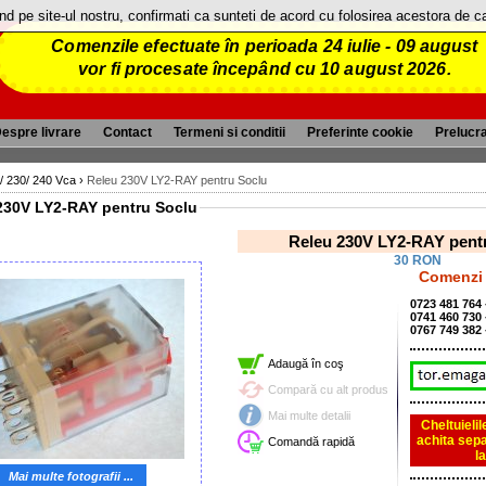
and pe site-ul nostru, confirmati ca sunteti de acord cu folosirea acestora de 
Comenzile efectuate în perioada 24 iulie - 09 august
vor fi procesate începând cu 10 august 2026.
espre livrare
Contact
Termeni si conditii
Preferinte cookie
Prelucr
/ 230/ 240 Vca
›
Releu 230V LY2-RAY pentru Soclu
230V LY2-RAY pentru Soclu
Releu 230V LY2-RAY pent
30 RON
Comenzi 
0723 481 764
0741 460 730
0767 749 382
Adaugă în coş
Compară cu alt produs
Mai multe detalii
Cheltuieli
achita sepa
Comandă rapidă
l
Mai multe fotografii ...