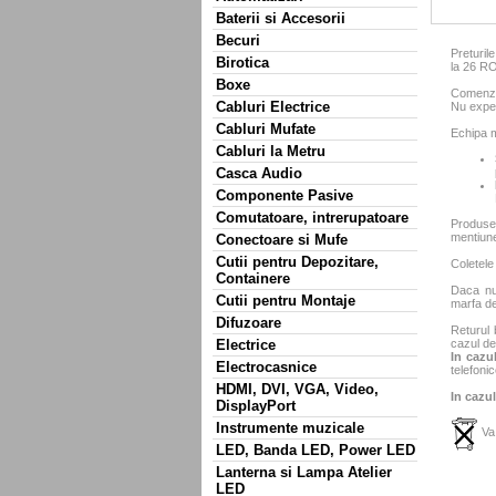
Baterii si Accesorii
Becuri
Preturil
Birotica
la 26 R
Boxe
Comenzil
Cabluri Electrice
Nu exped
Cabluri Mufate
Echipa m
Cabluri la Metru
Casca Audio
Componente Pasive
Comutatoare, intrerupatoare
Produse
mentiun
Conectoare si Mufe
Cutii pentru Depozitare,
Coletele
Containere
Daca nu 
Cutii pentru Montaje
marfa de
Difuzoare
Returul 
Electrice
cazul de
In cazul
Electrocasnice
telefonic
HDMI, DVI, VGA, Video,
In cazul
DisplayPort
Instrumente muzicale
Va 
LED, Banda LED, Power LED
Lanterna si Lampa Atelier
LED