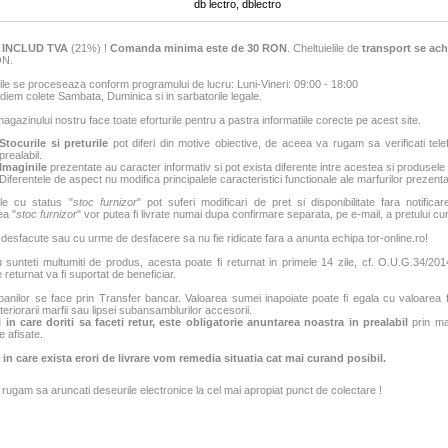
db lectro, dblectro
e
INCLUD TVA
(21%) !
Comanda minima este de 30 RON
. Cheltuielile de
transport se ach
ON.
e se proceseaza conform programului de lucru: Luni-Vineri: 09:00 - 18:00
iem colete Sambata, Duminica si in sarbatorile legale.
agazinului nostru face toate eforturile pentru a pastra informatiile corecte pe acest site.
Stocurile si preturile
pot diferi din motive obiective, de aceea va rugam sa verificati tele
prealabil.
Imaginile
prezentate au caracter informativ si pot exista diferente intre acestea si produsele
Diferentele de aspect nu modifica principalele caracteristici functionale ale marfurilor prezenta
le cu status "
stoc furnizor
" pot suferi modificari de pret si disponibilitate fara notificar
ea "
stoc furnizor
" vor putea fi livrate numai dupa confirmare separata, pe e-mail, a pretului curen
 desfacute sau cu urme de desfacere sa nu fie ridicate fara a anunta echipa tor-online.ro!
sunteti multumiti de produs, acesta poate fi returnat in primele 14 zile, cf. O.U.G.34/2014
 returnat va fi suportat de beneficiar.
banilor se face prin Transfer bancar. Valoarea sumei inapoiate poate fi egala cu valoarea fac
teriorarii marfii sau lipsei subansamblurilor accesorii.
 in care doriti sa faceti retur, este obligatorie anuntarea noastra in prealabil
prin mai
e afisate.
 in care exista erori de livrare vom remedia situatia cat mai curand posibil.
rugam sa aruncati deseurile electronice la cel mai apropiat punct de colectare !