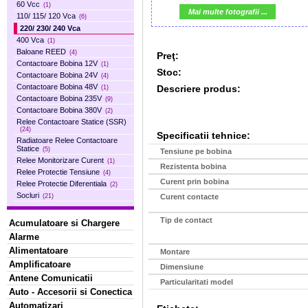
60 Vcc
(1)
Mai multe fotografii ...
110/ 115/ 120 Vca
(6)
220/ 230/ 240 Vca
400 Vca
(1)
Baloane REED
(4)
Preţ:
Contactoare Bobina 12V
(1)
Stoc:
Contactoare Bobina 24V
(4)
Contactoare Bobina 48V
Descriere produs:
(1)
Contactoare Bobina 235V
(9)
Contactoare Bobina 380V
(2)
Relee Contactoare Statice (SSR)
(24)
Specificatii tehnice:
Radiatoare Relee Contactoare
Statice
(5)
Tensiune pe bobina
Relee Monitorizare Curent
(1)
Rezistenta bobina
Relee Protectie Tensiune
(4)
Curent prin bobina
Relee Protectie Diferentiala
(2)
Socluri
Curent contacte
(21)
Tip de contact
Acumulatoare si Chargere
Alarme
Alimentatoare
Montare
Amplificatoare
Dimensiune
Antene Comunicatii
Particularitati model
Auto - Accesorii si Conectica
Automatizari