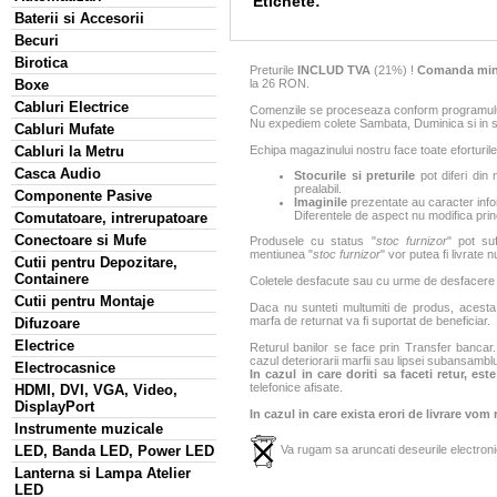
Etichete:
Baterii si Accesorii
Becuri
Birotica
Preturile
INCLUD TVA
(21%) !
Comanda min
la 26 RON.
Boxe
Cabluri Electrice
Comenzile se proceseaza conform programului 
Nu expediem colete Sambata, Duminica si in sa
Cabluri Mufate
Echipa magazinului nostru face toate eforturile
Cabluri la Metru
Casca Audio
Stocurile si preturile
pot diferi din 
prealabil.
Componente Pasive
Imaginile
prezentate au caracter infor
Diferentele de aspect nu modifica princ
Comutatoare, intrerupatoare
Conectoare si Mufe
Produsele cu status "
stoc furnizor
" pot suf
mentiunea "
stoc furnizor
" vor putea fi livrate 
Cutii pentru Depozitare,
Containere
Coletele desfacute sau cu urme de desfacere sa
Cutii pentru Montaje
Daca nu sunteti multumiti de produs, acesta p
marfa de returnat va fi suportat de beneficiar.
Difuzoare
Electrice
Returul banilor se face prin Transfer bancar. 
cazul deteriorarii marfii sau lipsei subansamblu
Electrocasnice
In cazul in care doriti sa faceti retur, es
telefonice afisate.
HDMI, DVI, VGA, Video,
DisplayPort
In cazul in care exista erori de livrare vom
Instrumente muzicale
LED, Banda LED, Power LED
Va rugam sa aruncati deseurile electronic
Lanterna si Lampa Atelier
LED