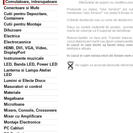
Comutatoare, intrerupatoare
Diferentele de aspect nu modifica princ
Conectoare si Mufe
Produsele cu status "
stoc furnizor
" pot suf
mentiunea "
stoc furnizor
" vor putea fi livrate 
Cutii pentru Depozitare,
Containere
Coletele desfacute sau cu urme de desfacere sa
Cutii pentru Montaje
Daca nu sunteti multumiti de produs, acesta p
Difuzoare
marfa de returnat va fi suportat de beneficiar.
Electrice
Returul banilor se face prin Transfer bancar. 
cazul deteriorarii marfii sau lipsei subansamblu
Electrocasnice
In cazul in care doriti sa faceti retur, es
HDMI, DVI, VGA, Video,
telefonice afisate.
DisplayPort
In cazul in care exista erori de livrare vom
Instrumente muzicale
LED, Banda LED, Power LED
Va rugam sa aruncati deseurile electronic
Lanterna si Lampa Atelier
LED
Lumini si Efecte Disco
Masuratori si control
Materiale
Megafoane
Microfoane
Mixere, Console, Crossovere
Mixer cu Amplificare
Montaje Electronice
PC Cabluri