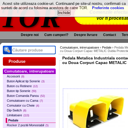
TOR
Acest site utilizeaza cookie-uri. Continuand pe site-ul nostru, confirmati ca
sunteti de acord cu folosirea acestora de catre TOR.
Preferinte cookies
Comenzile efectua
vor fi procesa
Despre noi
Cum cumperi?
Despre livrare
Contact
Term
Comutatoare, intrerupatoare
›
Pedale
›
Pedala Me
cu Doua Corpuri Capac METALIC Dubla Protect
Pedala Metalica Industriala contact elect
Produse
cu Doua Corpuri Capac METALIC 
Comutatoare, intrerupatoare
Accesorii
(9)
Buton Aplicat tip Sonerie
(3)
Buton cu Retinere
(12)
Buton tip Sonerie
(50)
Buton Comanda Panou
(52)
Comutatoare cu Cama
(7)
Comutator cu Cheie
(4)
Dip-Switch
(8)
Limitatoare
(113)
Pedale
Rocker 2 pozitii Monostabil
(5)