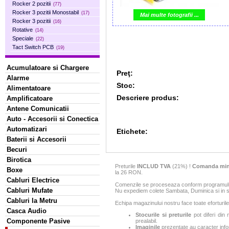
Rocker 2 pozitii
(77)
Rocker 3 pozitii Monostabil
(17)
Mai multe fotografii ...
Rocker 3 pozitii
(16)
Rotative
(14)
Speciale
(22)
Tact Switch PCB
(19)
Acumulatoare si Chargere
Preţ:
Alarme
Stoc:
Alimentatoare
Descriere produs:
Amplificatoare
Antene Comunicatii
Auto - Accesorii si Conectica
Automatizari
Etichete:
Baterii si Accesorii
Becuri
Birotica
Preturile
INCLUD TVA
(21%) !
Comanda min
Boxe
la 26 RON.
Cabluri Electrice
Comenzile se proceseaza conform programului 
Cabluri Mufate
Nu expediem colete Sambata, Duminica si in sa
Cabluri la Metru
Echipa magazinului nostru face toate eforturile
Casca Audio
Stocurile si preturile
pot diferi din 
Componente Pasive
prealabil.
Imaginile
prezentate au caracter infor