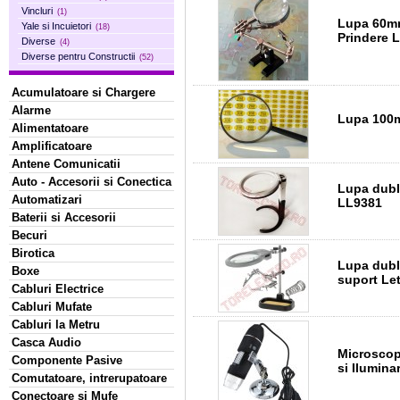
Vincluri
(1)
Lupa 60mm 2.5X cu Suport si 2 Clesti de
Yale si Incuietori
(18)
Prindere 
Diverse
(4)
Diverse pentru Constructii
(52)
Acumulatoare si Chargere
Alarme
Lupa 100
Alimentatoare
Amplificatoare
Antene Comunicatii
Auto - Accesorii si Conectica
Lupa dubl
Automatizari
LL9381
Baterii si Accesorii
Becuri
Birotica
Lupa dubl
Boxe
suport Le
Cabluri Electrice
Cabluri Mufate
Cabluri la Metru
Casca Audio
Microscop
Componente Pasive
si Ilumin
Comutatoare, intrerupatoare
Conectoare si Mufe