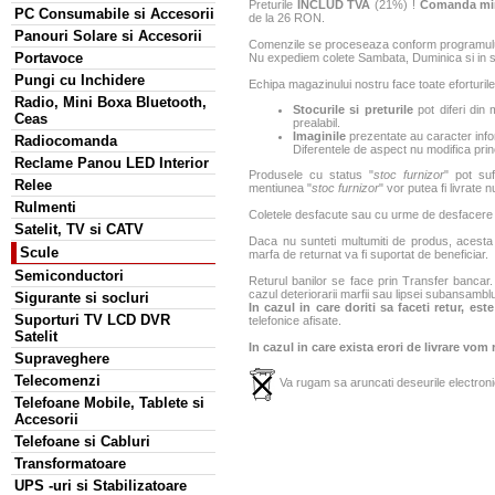
Preturile
INCLUD TVA
(21%) !
Comanda mi
PC Consumabile si Accesorii
de la 26 RON.
Panouri Solare si Accesorii
Comenzile se proceseaza conform programului 
Portavoce
Nu expediem colete Sambata, Duminica si in sa
Pungi cu Inchidere
Echipa magazinului nostru face toate eforturile
Radio, Mini Boxa Bluetooth,
Stocurile si preturile
pot diferi din 
Ceas
prealabil.
Imaginile
prezentate au caracter infor
Radiocomanda
Diferentele de aspect nu modifica princ
Reclame Panou LED Interior
Produsele cu status "
stoc furnizor
" pot suf
Relee
mentiunea "
stoc furnizor
" vor putea fi livrate 
Rulmenti
Coletele desfacute sau cu urme de desfacere sa
Satelit, TV si CATV
Daca nu sunteti multumiti de produs, acesta p
Scule
marfa de returnat va fi suportat de beneficiar.
Semiconductori
Returul banilor se face prin Transfer bancar. 
cazul deteriorarii marfii sau lipsei subansamblu
Sigurante si socluri
In cazul in care doriti sa faceti retur, es
Suporturi TV LCD DVR
telefonice afisate.
Satelit
In cazul in care exista erori de livrare vom
Supraveghere
Telecomenzi
Va rugam sa aruncati deseurile electronic
Telefoane Mobile, Tablete si
Accesorii
Telefoane si Cabluri
Transformatoare
UPS -uri si Stabilizatoare