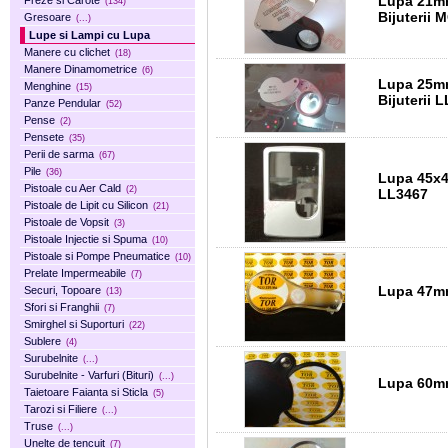
Lupa 21mm 10X cu Iluminare LED Alb pentru
Freze si Carote
(134)
Bijuterii
Gresoare
(...)
Lupe si Lampi cu Lupa
Manere cu clichet
(18)
Manere Dinamometrice
(6)
Lupa 25mm 40X cu Iluminare LED Alb pentru
Menghine
(15)
Bijuterii 
Panze Pendular
(52)
Pense
(2)
Pensete
(35)
Perii de sarma
(67)
Pile
(36)
Lupa 45x45mm 3X + 6X cu Iluminare 1 LED Alb
Pistoale cu Aer Cald
(2)
LL3467
Pistoale de Lipit cu Silicon
(21)
Pistoale de Vopsit
(3)
Pistoale Injectie si Spuma
(10)
Pistoale si Pompe Pneumatice
(10)
Prelate Impermeabile
(7)
Lupa 
Securi, Topoare
(13)
Sfori si Franghii
(7)
Smirghel si Suporturi
(22)
Sublere
(4)
Surubelnite
(...)
Surubelnite - Varfuri (Bituri)
(...)
Taietoare Faianta si Sticla
(5)
Tarozi si Filiere
(...)
Truse
(...)
Unelte de tencuit
(7)