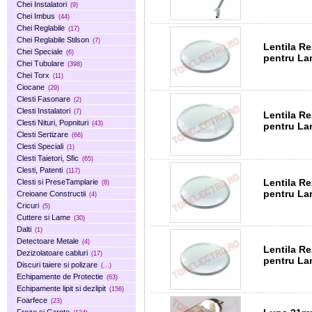
Chei Instalatori
(9)
Chei Imbus
(44)
Chei Reglabile
(17)
Chei Reglabile Stilson
(7)
Lentila Re
Chei Speciale
(6)
pentru L
Chei Tubulare
(398)
Chei Torx
(11)
Ciocane
(29)
Clesti Fasonare
(2)
Clesti Instalatori
(7)
Lentila Re
Clesti Nituri, Popnituri
(43)
pentru L
Clesti Sertizare
(66)
Clesti Speciali
(1)
Clesti Taietori, Sfic
(65)
Clesti, Patenti
(117)
Lentila Re
Clesti si PreseTamplarie
(8)
pentru L
Creioane Constructii
(4)
Cricuri
(5)
Cuttere si Lame
(30)
Dalti
(1)
Detectoare Metale
(4)
Lentila Re
Dezizolatoare cabluri
(17)
pentru La
Discuri taiere si polizare
(...)
Echipamente de Protectie
(63)
Echipamente lipit si dezlipit
(156)
Foarfece
(23)