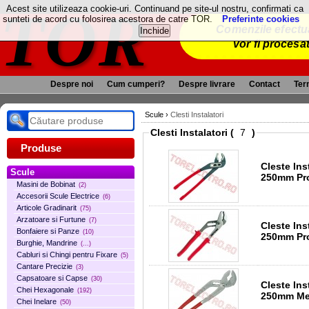
TOR
Acest site utilizeaza cookie-uri. Continuand pe site-ul nostru, confirmati ca
sunteti de acord cu folosirea acestora de catre TOR.
Preferinte cookies
Comenzile efectua
vor fi procesa
Despre noi
Cum cumperi?
Despre livrare
Contact
Term
Scule
›
Clesti Instalatori
Clesti Instalatori (
)
Produse
Cleste Ins
Scule
250mm Pro
Masini de Bobinat
(2)
Accesorii Scule Electrice
(6)
Articole Gradinarit
(75)
Arzatoare si Furtune
(7)
Cleste Ins
Bonfaiere si Panze
(10)
250mm Pro
Burghie, Mandrine
(...)
Cabluri si Chingi pentru Fixare
(5)
Cantare Precizie
(3)
Capsatoare si Capse
(30)
Cleste Ins
Chei Hexagonale
(192)
250mm Me
Chei Inelare
(50)