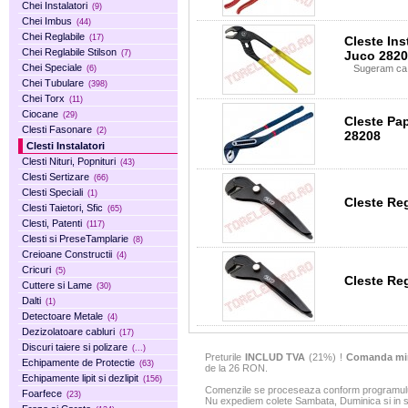
Chei Instalatori
(9)
Chei Imbus
(44)
Chei Reglabile
(17)
Cleste Ins
Chei Reglabile Stilson
Juco 282
(7)
Chei Speciale
Sugeram ca 
(6)
Chei Tubulare
(398)
Chei Torx
(11)
Ciocane
(29)
Cleste Pa
Clesti Fasonare
(2)
28208
Clesti Instalatori
Clesti Nituri, Popnituri
(43)
Clesti Sertizare
(66)
Clesti Speciali
(1)
Cleste Re
Clesti Taietori, Sfic
(65)
Clesti, Patenti
(117)
Clesti si PreseTamplarie
(8)
Creioane Constructii
(4)
Cricuri
(5)
Cleste Re
Cuttere si Lame
(30)
Dalti
(1)
Detectoare Metale
(4)
Dezizolatoare cabluri
(17)
Discuri taiere si polizare
(...)
Preturile
INCLUD TVA
(21%) !
Comanda mi
Echipamente de Protectie
(63)
de la 26 RON.
Echipamente lipit si dezlipit
(156)
Comenzile se proceseaza conform programului 
Foarfece
(23)
Nu expediem colete Sambata, Duminica si in sa