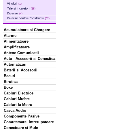
Vincluri
(1)
Yale si Incuietori
(18)
Diverse
(4)
Diverse pentru Constructii
(52)
Acumulatoare si Chargere
Alarme
Alimentatoare
Amplificatoare
Antene Comunicatii
Auto - Accesorii si Conectica
Automatizari
Baterii si Accesorii
Becuri
Birotica
Boxe
Cabluri Electrice
Cabluri Mufate
Cabluri la Metru
Casca Audio
Componente Pasive
Comutatoare, intrerupatoare
Conectoare si Mufe