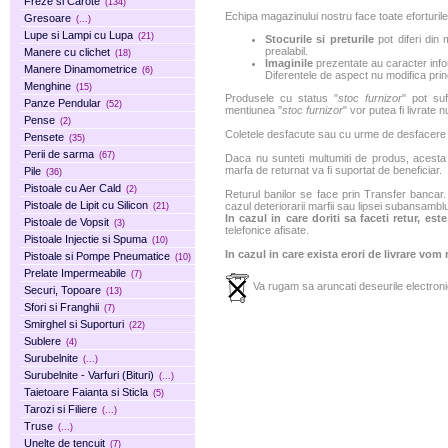
Freze si Carote
(134)
Echipa magazinului nostru face toate eforturile
Gresoare
(...)
Lupe si Lampi cu Lupa
(21)
Stocurile si preturile
pot diferi din 
prealabil.
Manere cu clichet
(18)
Imaginile
prezentate au caracter infor
Manere Dinamometrice
(6)
Diferentele de aspect nu modifica princ
Menghine
(15)
Produsele cu status "
stoc furnizor
" pot suf
Panze Pendular
(52)
mentiunea "
stoc furnizor
" vor putea fi livrate 
Pense
(2)
Coletele desfacute sau cu urme de desfacere sa
Pensete
(35)
Perii de sarma
(67)
Daca nu sunteti multumiti de produs, acesta p
marfa de returnat va fi suportat de beneficiar.
Pile
(36)
Pistoale cu Aer Cald
(2)
Returul banilor se face prin Transfer bancar. 
Pistoale de Lipit cu Silicon
cazul deteriorarii marfii sau lipsei subansamblu
(21)
In cazul in care doriti sa faceti retur, es
Pistoale de Vopsit
(3)
telefonice afisate.
Pistoale Injectie si Spuma
(10)
In cazul in care exista erori de livrare vom
Pistoale si Pompe Pneumatice
(10)
Prelate Impermeabile
(7)
Va rugam sa aruncati deseurile electronic
Securi, Topoare
(13)
Sfori si Franghii
(7)
Smirghel si Suporturi
(22)
Sublere
(4)
Surubelnite
(...)
Surubelnite - Varfuri (Bituri)
(...)
Taietoare Faianta si Sticla
(5)
Tarozi si Filiere
(...)
Truse
(...)
Unelte de tencuit
(7)