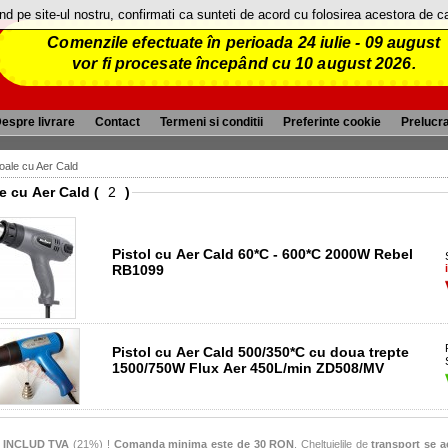
and pe site-ul nostru, confirmati ca sunteti de acord cu folosirea acestora de 
Comenzile efectuate în perioada 24 iulie - 09 august
vor fi procesate începând cu 10 august 2026.
espre livrare
Contact
Termeni si conditii
Preferinte cookie
Prelucr
toale cu Aer Cald
e cu Aer Cald (
)
Pistol cu Aer Cald 60*C - 600*C 2000W Rebel
RB1099
Pistol cu Aer Cald 500/350*C cu doua trepte
1500/750W Flux Aer 450L/min ZD508/MV
e
INCLUD TVA
(21%) !
Comanda minima este de 30 RON
. Cheltuielile de
transport se a