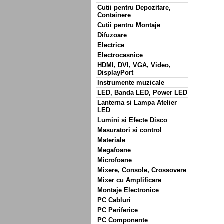
Cutii pentru Depozitare,
Containere
Cutii pentru Montaje
Difuzoare
Electrice
Electrocasnice
HDMI, DVI, VGA, Video,
DisplayPort
Instrumente muzicale
LED, Banda LED, Power LED
Lanterna si Lampa Atelier
LED
Lumini si Efecte Disco
Masuratori si control
Materiale
Megafoane
Microfoane
Mixere, Console, Crossovere
Mixer cu Amplificare
Montaje Electronice
PC Cabluri
PC Periferice
PC Componente