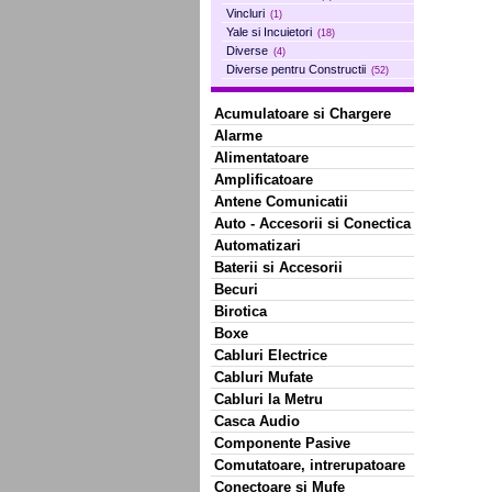
Vincluri
(1)
Yale si Incuietori
(18)
Diverse
(4)
Diverse pentru Constructii
(52)
Acumulatoare si Chargere
Alarme
Alimentatoare
Amplificatoare
Antene Comunicatii
Auto - Accesorii si Conectica
Automatizari
Baterii si Accesorii
Becuri
Birotica
Boxe
Cabluri Electrice
Cabluri Mufate
Cabluri la Metru
Casca Audio
Componente Pasive
Comutatoare, intrerupatoare
Conectoare si Mufe