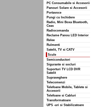
PC Consumabile si Accesorii
Panouri Solare si Accesorii
Portavoce
Pungi cu Inchidere
Radio, Mini Boxa Bluetooth,
Ceas
Radiocomanda
Reclame Panou LED Interior
Relee
Rulmenti
Satelit, TV si CATV
Scule
Semiconductori
Sigurante si socluri
Suporturi TV LCD DVR
Satelit
Supraveghere
Telecomenzi
Telefoane Mobile, Tablete si
Accesorii
Telefoane si Cabluri
Transformatoare
UPS -uri si Stabilizatoare