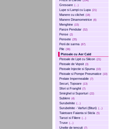
Freze si Carote
(134)
Gresoare
(...)
Lupe si Lampi cu Lupa
(21)
Manere cu clichet
(18)
Manere Dinamometrice
(6)
Menghine
(15)
Panze Pendular
(52)
Pense
(2)
Pensete
(35)
Perii de sarma
(67)
Pile
(36)
Pistoale cu Aer Cald
Pistoale de Lipit cu Silicon
(21)
Pistoale de Vopsit
(3)
Pistoale Injectie si Spuma
(10)
Pistoale si Pompe Pneumatice
(10)
Prelate Impermeabile
(7)
Securi, Topoare
(13)
Sfori si Franghii
(7)
Smirghel si Suporturi
(22)
Sublere
(4)
Surubelnite
(...)
Surubelnite - Varfuri (Bituri)
(...)
Taietoare Faianta si Sticla
(5)
Tarozi si Filiere
(...)
Truse
(...)
Unelte de tencuit
(7)