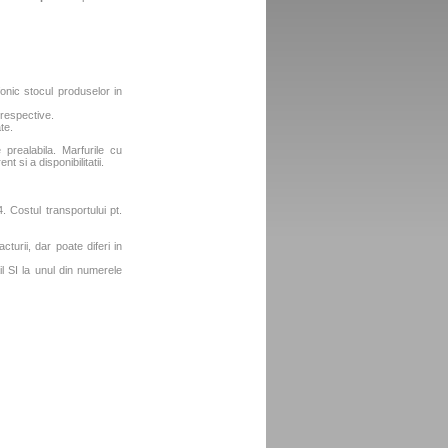
fonic stocul produselor in
 respective.
te.
e prealabila. Marfurile cu
t si a disponibilitatii.
 Costul transportului pt.
turii, dar poate diferi in
l SI la unul din numerele