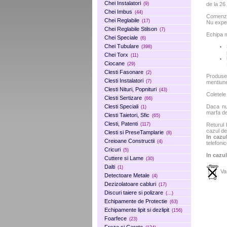
Chei Instalatori
de la 2
(9)
Chei Imbus
(44)
Comenzil
Chei Reglabile
(17)
Nu exped
Chei Reglabile Stilson
(7)
Echipa m
Chei Speciale
(6)
Chei Tubulare
(398)
Chei Torx
(11)
Ciocane
(29)
Clesti Fasonare
(2)
Produse
Clesti Instalatori
(7)
mentiun
Clesti Nituri, Popnituri
(43)
Coletele
Clesti Sertizare
(66)
Clesti Speciali
Daca nu 
(1)
marfa de
Clesti Taietori, Sfic
(65)
Clesti, Patenti
(117)
Returul 
cazul de
Clesti si PreseTamplarie
(8)
In cazul
Creioane Constructii
(4)
telefonic
Cricuri
(5)
In cazul
Cuttere si Lame
(30)
Dalti
(1)
Va 
Detectoare Metale
(4)
Dezizolatoare cabluri
(17)
Discuri taiere si polizare
(...)
Echipamente de Protectie
(63)
Echipamente lipit si dezlipit
(156)
Foarfece
(23)