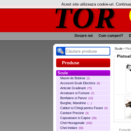
TOR
Acest site utilizeaza cookie-uri. Continu
Despre noi
Cum cumperi?
D
Scule
›
Pis
Pistoal
Produse
Scule
Masini de Bobinat
(2)
Accesorii Scule Electrice
(6)
Articole Gradinarit
(75)
Arzatoare si Furtune
(7)
Bonfaiere si Panze
(10)
Burghie, Mandrine
(...)
Cabluri si Chingi pentru Fixare
(5)
Cantare Precizie
(3)
Capsatoare si Capse
(30)
Chei Hexagonale
(192)
Chei Inelare
(50)
Preturil