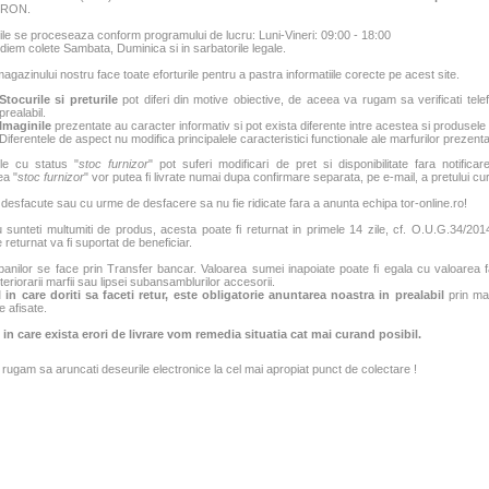
6 RON.
e se proceseaza conform programului de lucru: Luni-Vineri: 09:00 - 18:00
iem colete Sambata, Duminica si in sarbatorile legale.
agazinului nostru face toate eforturile pentru a pastra informatiile corecte pe acest site.
Stocurile si preturile
pot diferi din motive obiective, de aceea va rugam sa verificati tele
prealabil.
Imaginile
prezentate au caracter informativ si pot exista diferente intre acestea si produsele
Diferentele de aspect nu modifica principalele caracteristici functionale ale marfurilor prezenta
le cu status "
stoc furnizor
" pot suferi modificari de pret si disponibilitate fara notificar
ea "
stoc furnizor
" vor putea fi livrate numai dupa confirmare separata, pe e-mail, a pretului curen
 desfacute sau cu urme de desfacere sa nu fie ridicate fara a anunta echipa tor-online.ro!
sunteti multumiti de produs, acesta poate fi returnat in primele 14 zile, cf. O.U.G.34/2014.
 returnat va fi suportat de beneficiar.
banilor se face prin Transfer bancar. Valoarea sumei inapoiate poate fi egala cu valoarea fac
teriorarii marfii sau lipsei subansamblurilor accesorii.
 in care doriti sa faceti retur, este obligatorie anuntarea noastra in prealabil
prin mai
e afisate.
 in care exista erori de livrare vom remedia situatia cat mai curand posibil.
rugam sa aruncati deseurile electronice la cel mai apropiat punct de colectare !