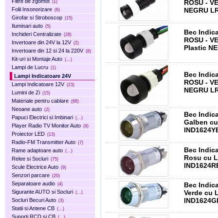
Filtre de zgomot
ROSU - VERDE - 
(1)
NEGRU L
Folii Insonorizare
(6)
Girofar si Stroboscop
(15)
Iluminari auto
(5)
Bec Indic
Inchideri Centralizate
(28)
ROSU - V
Invertoare din 24V la 12V
(2)
Plastic 
Invertoare din 12 si 24 la 220V
(8)
Kit-uri si Montaje Auto
(...)
Lampi de Lucru
(1)
Bec Indic
Lampi Indicatoare 24V
ROSU - VERDE - 
Lampi Indicatoare 12V
(23)
NEGRU L
Lumini de Zi
(15)
Materiale pentru cablare
(68)
Neoane auto
(2)
Bec Indic
Papuci Electrici si Imbinari
(...)
Galben cu
Player Radio TV Monitor Auto
(9)
IND1624Y
Proiector LED
(13)
Radio-FM Transmitter Auto
(7)
Bec Indic
Rame adaptoare auto
(...)
Rosu cu L
Relee si Socluri
(75)
IND1624R
Scule Electrice Auto
(9)
Senzori parcare
(20)
Separatoare audio
Bec Indic
(4)
Verde cu 
Sigurante AUTO si Socluri
(...)
IND1624G
Socluri Becuri Auto
(3)
Statii si Antene CB
(...)
Suporti RCD si CB
(...)