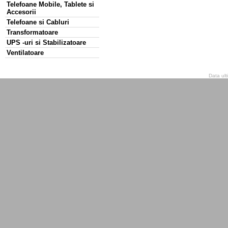
Telefoane Mobile, Tablete si
Accesorii
Telefoane si Cabluri
Transformatoare
UPS -uri si Stabilizatoare
Ventilatoare
Data ult