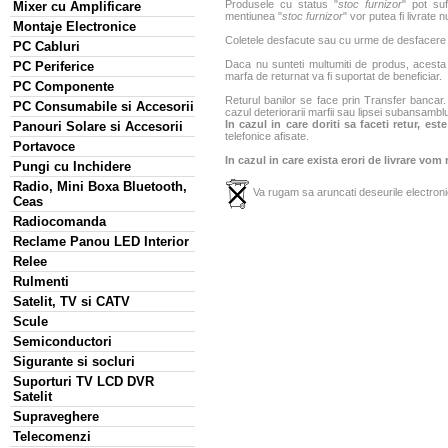
Produsele cu status "
stoc furnizor
" pot suf
Mixer cu Amplificare
mentiunea "
stoc furnizor
" vor putea fi livrate 
Montaje Electronice
Coletele desfacute sau cu urme de desfacere sa
PC Cabluri
Daca nu sunteti multumiti de produs, acesta p
PC Periferice
marfa de returnat va fi suportat de beneficiar.
PC Componente
Returul banilor se face prin Transfer bancar. 
PC Consumabile si Accesorii
cazul deteriorarii marfii sau lipsei subansamblu
In cazul in care doriti sa faceti retur, es
Panouri Solare si Accesorii
telefonice afisate.
Portavoce
In cazul in care exista erori de livrare vom
Pungi cu Inchidere
Radio, Mini Boxa Bluetooth,
Va rugam sa aruncati deseurile electronic
Ceas
Radiocomanda
Reclame Panou LED Interior
Relee
Rulmenti
Satelit, TV si CATV
Scule
Semiconductori
Sigurante si socluri
Suporturi TV LCD DVR
Satelit
Supraveghere
Telecomenzi