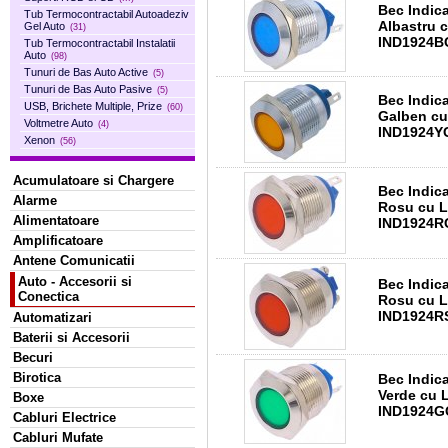
Bec Indic
Tub Termocontractabil Autoadeziv
Albastru 
Gel Auto
(31)
IND1924B
Tub Termocontractabil Instalatii
Auto
(98)
Tunuri de Bas Auto Active
(5)
Tunuri de Bas Auto Pasive
(5)
Bec Indic
USB, Brichete Multiple, Prize
(60)
Galben cu
Voltmetre Auto
(4)
IND1924Y
Xenon
(56)
Acumulatoare si Chargere
Bec Indic
Alarme
Rosu cu L
Alimentatoare
IND1924R
Amplificatoare
Antene Comunicatii
Auto - Accesorii si
Bec Indic
Conectica
Rosu cu L
IND1924RS
Automatizari
Baterii si Accesorii
Becuri
Birotica
Bec Indic
Verde cu 
Boxe
IND1924G
Cabluri Electrice
Cabluri Mufate