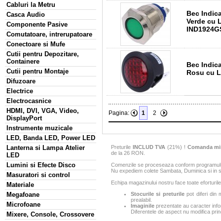
Cabluri la Metru
Bec Indic
Casca Audio
Verde cu 
Componente Pasive
IND1924GS
Comutatoare, intrerupatoare
Conectoare si Mufe
Cutii pentru Depozitare,
Containere
Bec Indic
Cutii pentru Montaje
Rosu cu 
Difuzoare
Electrice
Electrocasnice
HDMI, DVI, VGA, Video,
Pagina:
1
2
DisplayPort
Instrumente muzicale
LED, Banda LED, Power LED
Preturile
INCLUD TVA
(21%) !
Comanda mi
Lanterna si Lampa Atelier
de la 26 RON.
LED
Lumini si Efecte Disco
Comenzile se proceseaza conform programului 
Nu expediem colete Sambata, Duminica si in sa
Masuratori si control
Echipa magazinului nostru face toate eforturile
Materiale
Megafoane
Stocurile si preturile
pot diferi din 
prealabil.
Microfoane
Imaginile
prezentate au caracter infor
Diferentele de aspect nu modifica princ
Mixere, Console, Crossovere