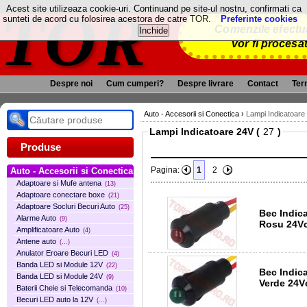
TOR
Acest site utilizeaza cookie-uri. Continuand pe site-ul nostru, confirmati ca
sunteti de acord cu folosirea acestora de catre TOR.
Preferinte cookies
Comenzile efectua
vor fi procesa
Despre noi
Cum cumperi?
Despre livrare
Contact
Term
Auto - Accesorii si Conectica
›
Lampi Indicatoare
Lampi Indicatoare 24V (
)
Produse
Pagina:
1
2
Auto - Accesorii si Conectica
Adaptoare si Mufe antena
(13)
Adaptoare conectare boxe
(21)
Adaptoare Socluri Becuri Auto
(25)
Bec Indica
Alarme Auto
(9)
Rosu
Amplificatoare Auto
(4)
Antene auto
(...)
Anulator Eroare Becuri LED
(4)
Banda LED si Module 12V
(22)
Bec Indica
Banda LED si Module 24V
(9)
Verd
Baterii Cheie si Telecomanda
(10)
Becuri LED auto la 12V
(...)