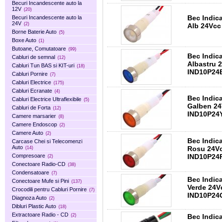
Becuri Incandescente auto la
12V
(20)
Bec Indic
Becuri Incandescente auto la
24V
(2)
Alb 24
Borne Baterie Auto
(5)
Boxe Auto
(1)
Butoane, Comutatoare
(99)
Bec Indic
Cabluri de semnal
(12)
Albastru 24Vcc cu LED si Fire 200mm
Cabluri Tun BAS si KIT-uri
(18)
IND10P24
Cabluri Pornire
(7)
Cabluri Electrice
(175)
Cabluri Ecranate
(4)
Bec Indic
Cabluri Electrice Ultraflexibile
(5)
Galben 24Vcc cu LED si Fire 200mm
Cabluri de Forta
(12)
IND10P24
Camere marsarier
(8)
Camere Endoscop
(2)
Camere Auto
(2)
Bec Indic
Carcase Chei si Telecomenzi
Auto
Rosu 24Vcc cu LED si Fire 200mm
(14)
IND10P24
Compresoare
(2)
Conectoare Radio-CD
(38)
Condensatoare
(7)
Bec Indic
Conectoare Mufe si Pini
(137)
Verde 24Vcc cu LED si Fire 200mm
Crocodili pentru Cabluri Pornire
(7)
IND10P24
Diagnoza Auto
(2)
Dibluri Plastic Auto
(18)
Extractoare Radio - CD
Bec Indic
(2)