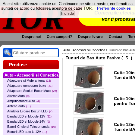
TOR
Acest site utilizeaza cookie-uri. Continuand pe site-ul nostru, confirmati ca
sunteti de acord cu folosirea acestora de catre TOR.
Preferinte cookies
Comenzile efectua
vor fi procesa
Despre noi
Cum cumperi?
Despre livrare
Contact
Term
Auto - Accesorii si Conectica
›
Tunuri de Bas Aut
Tunuri de Bas Auto Pasive (
)
Produse
Cutie 10i
Auto - Accesorii si Conectica
Tun de B
Adaptoare si Mufe antena
(13)
Adaptoare conectare boxe
(21)
Adaptoare Socluri Becuri Auto
(25)
Alarme Auto
(9)
Cutie 10i
Amplificatoare Auto
(4)
pentru Tu
Antene auto
(...)
Anulator Eroare Becuri LED
(4)
Banda LED si Module 12V
(22)
Banda LED si Module 24V
(9)
Cutie 12i
Baterii Cheie si Telecomanda
(10)
Tun de B
Becuri LED auto la 12V
(...)