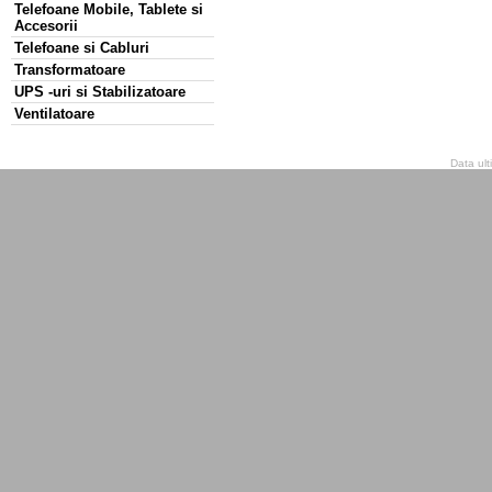
Telefoane Mobile, Tablete si
Accesorii
Telefoane si Cabluri
Transformatoare
UPS -uri si Stabilizatoare
Ventilatoare
Data ult