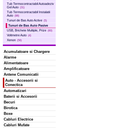
Tub Termocontractabil Autoadeziv
Gel Auto
(31)
Tub Termocontractabil Instalatii
Auto
(98)
Tunuri de Bas Auto Active
(5)
Tunuri de Bas Auto Pasive
USB, Brichete Multiple, Prize
(60)
Voltmetre Auto
(4)
Xenon
(56)
Acumulatoare si Chargere
Alarme
Alimentatoare
Amplificatoare
Antene Comunicatii
Auto - Accesorii si
Conectica
Automatizari
Baterii si Accesorii
Becuri
Birotica
Boxe
Cabluri Electrice
Cabluri Mufate