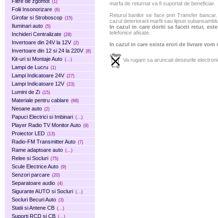
Filtre de zgomot
(1)
marfa de returnat va fi suportat de beneficiar.
Folii Insonorizare
(6)
Returul banilor se face prin Transfer bancar. 
Girofar si Stroboscop
(15)
cazul deteriorarii marfii sau lipsei subansamblu
Iluminari auto
(5)
In cazul in care doriti sa faceti retur, es
telefonice afisate.
Inchideri Centralizate
(28)
Invertoare din 24V la 12V
(2)
In cazul in care exista erori de livrare vom
Invertoare din 12 si 24 la 220V
(8)
Kit-uri si Montaje Auto
(...)
Va rugam sa aruncati deseurile electronic
Lampi de Lucru
(1)
Lampi Indicatoare 24V
(27)
Lampi Indicatoare 12V
(23)
Lumini de Zi
(15)
Materiale pentru cablare
(68)
Neoane auto
(2)
Papuci Electrici si Imbinari
(...)
Player Radio TV Monitor Auto
(9)
Proiector LED
(13)
Radio-FM Transmitter Auto
(7)
Rame adaptoare auto
(...)
Relee si Socluri
(75)
Scule Electrice Auto
(9)
Senzori parcare
(20)
Separatoare audio
(4)
Sigurante AUTO si Socluri
(...)
Socluri Becuri Auto
(3)
Statii si Antene CB
(...)
Suporti RCD si CB
(...)