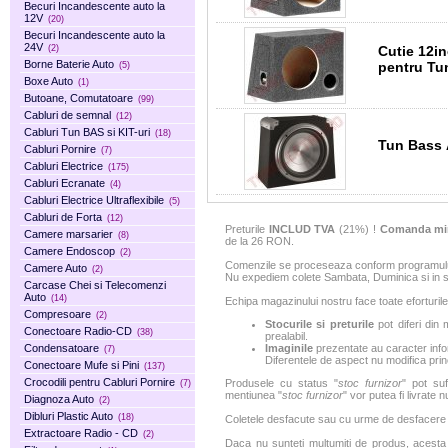
Becuri Incandescente auto la
12V
(20)
Becuri Incandescente auto la
24V
Cutie 12i
(2)
Borne Baterie Auto
pentru Tu
(5)
Boxe Auto
(1)
Butoane, Comutatoare
(99)
Cabluri de semnal
(12)
Cabluri Tun BAS si KIT-uri
(18)
Tun Bass 
Cabluri Pornire
(7)
Cabluri Electrice
(175)
Cabluri Ecranate
(4)
Cabluri Electrice Ultraflexibile
(5)
Cabluri de Forta
(12)
Preturile
INCLUD TVA
(21%) !
Comanda mi
Camere marsarier
(8)
de la 26 RON.
Camere Endoscop
(2)
Comenzile se proceseaza conform programului 
Camere Auto
(2)
Nu expediem colete Sambata, Duminica si in sa
Carcase Chei si Telecomenzi
Auto
(14)
Echipa magazinului nostru face toate eforturile
Compresoare
(2)
Stocurile si preturile
pot diferi din 
Conectoare Radio-CD
(38)
prealabil.
Condensatoare
Imaginile
prezentate au caracter infor
(7)
Diferentele de aspect nu modifica princ
Conectoare Mufe si Pini
(137)
Crocodili pentru Cabluri Pornire
Produsele cu status "
stoc furnizor
" pot suf
(7)
mentiunea "
stoc furnizor
" vor putea fi livrate 
Diagnoza Auto
(2)
Dibluri Plastic Auto
(18)
Coletele desfacute sau cu urme de desfacere sa
Extractoare Radio - CD
(2)
Daca nu sunteti multumiti de produs, acesta p