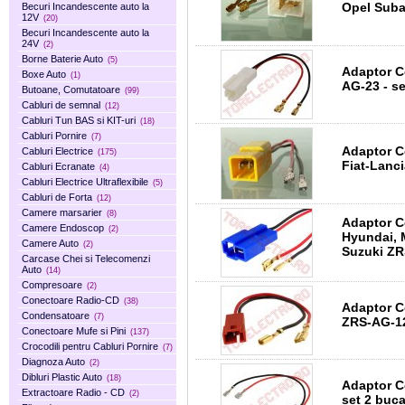
Opel Suba
Becuri Incandescente auto la
12V
(20)
Becuri Incandescente auto la
24V
(2)
Borne Baterie Auto
(5)
Adaptor C
Boxe Auto
(1)
AG-23 - se
Butoane, Comutatoare
(99)
Cabluri de semnal
(12)
Cabluri Tun BAS si KIT-uri
(18)
Cabluri Pornire
(7)
Adaptor C
Cabluri Electrice
(175)
Fiat-Lanc
Cabluri Ecranate
(4)
Cabluri Electrice Ultraflexibile
(5)
Cabluri de Forta
(12)
Camere marsarier
(8)
Adaptor C
Camere Endoscop
(2)
Hyundai, 
Camere Auto
(2)
Suzuki ZR
Carcase Chei si Telecomenzi
Auto
(14)
Compresoare
(2)
Conectoare Radio-CD
(38)
Adaptor C
Condensatoare
(7)
ZRS-AG-12
Conectoare Mufe si Pini
(137)
Crocodili pentru Cabluri Pornire
(7)
Diagnoza Auto
(2)
Dibluri Plastic Auto
(18)
Adaptor C
Extractoare Radio - CD
(2)
set 2 buca