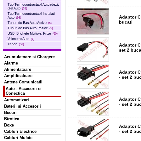
Tub Termocontractabil Autoadeziv
Gel Auto
(31)
Tub Termocontractabil Instalatii
Adaptor C
Auto
(98)
bucati
Tunuri de Bas Auto Active
(5)
Tunuri de Bas Auto Pasive
(5)
USB, Brichete Multiple, Prize
(60)
Voltmetre Auto
(4)
Xenon
Adaptor C
(56)
set 2 buca
Acumulatoare si Chargere
Alarme
Alimentatoare
Adaptor C
Amplificatoare
- set 2 bu
Antene Comunicatii
Auto - Accesorii si
Conectica
Adaptor C
Automatizari
- set 2 bu
Baterii si Accesorii
Becuri
Birotica
Boxe
Adaptor C
- set 2 bu
Cabluri Electrice
Cabluri Mufate