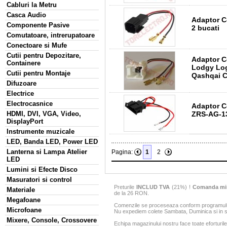
Cabluri la Metru
Casca Audio
Adaptor C
Componente Pasive
2 bucati
Comutatoare, intrerupatoare
Conectoare si Mufe
Cutii pentru Depozitare,
Adaptor C
Containere
Lodgy Lo
Cutii pentru Montaje
Qashqai C
Difuzoare
Electrice
Electrocasnice
Adaptor C
ZRS-AG-13
HDMI, DVI, VGA, Video,
DisplayPort
Instrumente muzicale
LED, Banda LED, Power LED
Lanterna si Lampa Atelier
Pagina:
1
2
LED
Lumini si Efecte Disco
Masuratori si control
Preturile
INCLUD TVA
(21%) !
Comanda mi
Materiale
de la 26 RON.
Megafoane
Comenzile se proceseaza conform programului 
Microfoane
Nu expediem colete Sambata, Duminica si in sa
Mixere, Console, Crossovere
Echipa magazinului nostru face toate eforturile