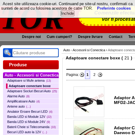
TOR
Acest site utilizeaza cookie-uri. Continuand pe site-ul nostru, confirmati ca
sunteti de acord cu folosirea acestora de catre TOR.
Preferinte cookies
Comenzile efectua
vor fi procesa
Despre noi
Cum cumperi?
Despre livrare
Contact
Term
Auto - Accesorii si Conectica
›
Adaptoare conect
Adaptoare conectare boxe (
)
Produse
Pagina:
1
2
Auto - Accesorii si Conectica
Adaptoare si Mufe antena
(13)
Adaptoare conectare boxe
Adaptoare Socluri Becuri Auto
(25)
Alarme Auto
(9)
Adaptor Au
Amplificatoare Auto
MFD2-JA
(4)
Antene auto
(...)
Anulator Eroare Becuri LED
(4)
Banda LED si Module 12V
(22)
Banda LED si Module 24V
(9)
Baterii Cheie si Telecomanda
Adaptor C
(10)
Daewoo Da
Becuri LED auto la 12V
(...)