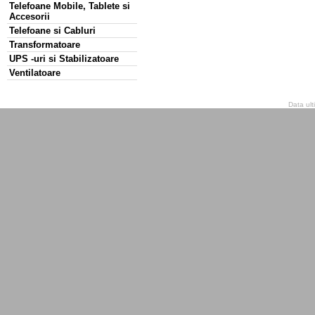
Telefoane Mobile, Tablete si
Accesorii
Telefoane si Cabluri
Transformatoare
UPS -uri si Stabilizatoare
Ventilatoare
Data ult