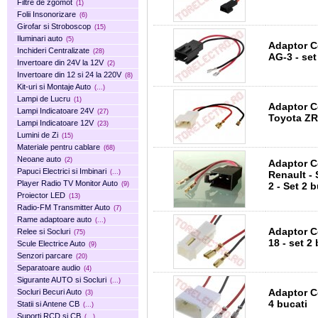
Filtre de zgomot
(1)
Folii Insonorizare
(6)
Girofar si Stroboscop
(15)
Iluminari auto
(5)
Adaptor C
Inchideri Centralizate
(28)
AG-3 - set
Invertoare din 24V la 12V
(2)
Invertoare din 12 si 24 la 220V
(8)
Kit-uri si Montaje Auto
(...)
Lampi de Lucru
(1)
Adaptor C
Lampi Indicatoare 24V
(27)
Toyota ZR
Lampi Indicatoare 12V
(23)
Lumini de Zi
(15)
Materiale pentru cablare
(68)
Neoane auto
(2)
Adaptor C
Papuci Electrici si Imbinari
(...)
Renault -
Player Radio TV Monitor Auto
2 - Set 2 
(9)
Proiector LED
(13)
Radio-FM Transmitter Auto
(7)
Rame adaptoare auto
(...)
Adaptor C
Relee si Socluri
(75)
18 - set 2
Scule Electrice Auto
(9)
Senzori parcare
(20)
Separatoare audio
(4)
Sigurante AUTO si Socluri
(...)
Adaptor C
Socluri Becuri Auto
(3)
4 bucati
Statii si Antene CB
(...)
Suporti RCD si CB
(...)