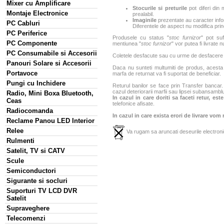
Mixer cu Amplificare
Stocurile si preturile
pot diferi din 
Montaje Electronice
prealabil.
Imaginile
prezentate au caracter infor
PC Cabluri
Diferentele de aspect nu modifica princ
PC Periferice
Produsele cu status "
stoc furnizor
" pot suf
PC Componente
mentiunea "
stoc furnizor
" vor putea fi livrate 
PC Consumabile si Accesorii
Coletele desfacute sau cu urme de desfacere sa
Panouri Solare si Accesorii
Daca nu sunteti multumiti de produs, acesta p
Portavoce
marfa de returnat va fi suportat de beneficiar.
Pungi cu Inchidere
Returul banilor se face prin Transfer bancar. 
cazul deteriorarii marfii sau lipsei subansamblu
Radio, Mini Boxa Bluetooth,
In cazul in care doriti sa faceti retur, es
Ceas
telefonice afisate.
Radiocomanda
In cazul in care exista erori de livrare vom
Reclame Panou LED Interior
Relee
Va rugam sa aruncati deseurile electronic
Rulmenti
Satelit, TV si CATV
Scule
Semiconductori
Sigurante si socluri
Suporturi TV LCD DVR
Satelit
Supraveghere
Telecomenzi