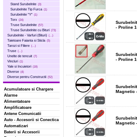
Stand Surubelnite
(3)
Surubelnite Tip Furca
(1)
Surubelnite "Y"
(1)
Torx
(24)
Surubelni
Truse Surubelnite
(57)
- Proline 
Truse Surubelnite cu Bituri
(73)
Surubelnite - Varfuri (Bituri)
(...)
Taietoare Faianta si Sticla
(5)
Tarozi si Filiere
(...)
Truse
(...)
Surubelnita Norm
Unelte de tencuit
(7)
- Proline 
Vincluri
(1)
Yale si Incuietori
(18)
Diverse
(4)
Diverse pentru Constructii
(52)
Surubelni
Acumulatoare si Chargere
Magnetic 
Alarme
Alimentatoare
Amplificatoare
Antene Comunicatii
Surubelni
Auto - Accesorii si Conectica
Magnetic 
Automatizari
Baterii si Accesorii