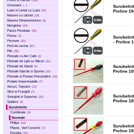
Freze si Carote
(134)
Gresoare
Surubelnita Norma
(...)
Lupe si Lampi cu Lupa
Proline 1
(21)
Manere cu clichet
(18)
Manere Dinamometrice
(6)
Menghine
(15)
Panze Pendular
(52)
Pense
(2)
Surubelni
Pensete
- Proline 
(35)
Perii de sarma
(67)
Pile
(36)
Pistoale cu Aer Cald
(2)
Pistoale de Lipit cu Silicon
(21)
Surubelni
Pistoale de Vopsit
(3)
Proline 1
Pistoale Injectie si Spuma
(10)
Pistoale si Pompe Pneumatice
(10)
Prelate Impermeabile
(7)
Securi, Topoare
(13)
Sfori si Franghii
(7)
Surubelni
Smirghel si Suporturi
(22)
Proline 1
Sublere
(4)
Surubelnite
Combinate
(3)
Normale
Philips
(42)
Surubelni
Plastic, Varf Ceramic
(7)
Proline 1
Pozidriv
(31)