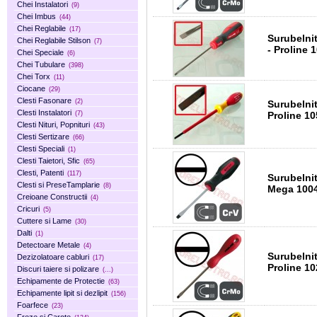
Chei Instalatori
(9)
Chei Imbus
(44)
Chei Reglabile
(17)
Surubelni
Chei Reglabile Stilson
(7)
- Proline 
Chei Speciale
(6)
Chei Tubulare
(398)
Chei Torx
(11)
Ciocane
(29)
Clesti Fasonare
(2)
Surubelni
Clesti Instalatori
Proline 1
(7)
Clesti Nituri, Popnituri
(43)
Clesti Sertizare
(66)
Clesti Speciali
(1)
Clesti Taietori, Sfic
(65)
Clesti, Patenti
(117)
Surubelnita Norma
Clesti si PreseTamplarie
(8)
Mega 100
Creioane Constructii
(4)
Cricuri
(5)
Cuttere si Lame
(30)
Dalti
(1)
Detectoare Metale
(4)
Surubelnita Norma
Dezizolatoare cabluri
(17)
Proline 1
Discuri taiere si polizare
(...)
Echipamente de Protectie
(63)
Echipamente lipit si dezlipit
(156)
Foarfece
(23)