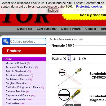
TOR
Acest site utilizeaza cookie-uri. Continuand pe site-ul nostru, confirmati ca
sunteti de acord cu folosirea acestora de catre TOR.
Preferinte cookies
Comenzile efectua
vor fi procesa
Despre noi
Cum cumperi?
Despre livrare
Contact
Term
Scule
›
Surubelnite
›
Normale
Normale (
)
Produse
Pagina:
1
2
3
Scule
Masini de Bobinat
(2)
Accesorii Scule Electrice
(6)
Articole Gradinarit
(75)
Surubelnita Normala 
Arzatoare si Furtune
(7)
- CK4902
Bonfaiere si Panze
(10)
Burghie, Mandrine
(...)
Cabluri si Chingi pentru Fixare
(5)
Cantare Precizie
(3)
Capsatoare si Capse
Surubelni
(30)
Magnetic 
Chei Hexagonale
(192)
Chei Inelare
(50)