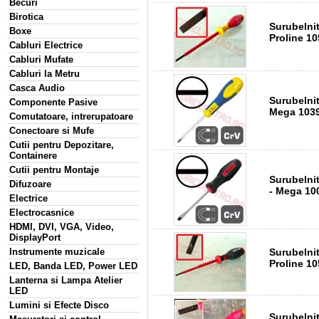
Becuri
Birotica
Surubelni
Boxe
Proline 1
Cabluri Electrice
Cabluri Mufate
Cabluri la Metru
Casca Audio
Surubelnita Norma
Componente Pasive
Mega 103
Comutatoare, intrerupatoare
Conectoare si Mufe
Cutii pentru Depozitare,
Containere
Cutii pentru Montaje
Surubelni
Difuzoare
- Mega 10
Electrice
Electrocasnice
HDMI, DVI, VGA, Video,
DisplayPort
Surubelni
Instrumente muzicale
Proline 1
LED, Banda LED, Power LED
Lanterna si Lampa Atelier
LED
Lumini si Efecte Disco
Surubelni