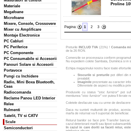
Masuratori si control
Proline 1
Materiale
Megafoane
Microfoane
Mixere, Console, Crossovere
Pagina:
1
2
3
Mixer cu Amplificare
Montaje Electronice
PC Cabluri
PC Periferice
Preturile
INCLUD TVA
(21%) !
Comanda mi
de la 26 RON.
PC Componente
Comenzile se proceseaza conform programului 
PC Consumabile si Accesorii
Nu expediem colete Sambata, Duminica si in sa
Panouri Solare si Accesorii
Echipa magazinului nostru face toate eforturile
Portavoce
Stocurile si preturile
pot diferi din 
Pungi cu Inchidere
prealabil.
Radio, Mini Boxa Bluetooth,
Imaginile
prezentate au caracter infor
Diferentele de aspect nu modifica princ
Ceas
Radiocomanda
Produsele cu status "
stoc furnizor
" pot suf
mentiunea "
stoc furnizor
" vor putea fi livrate 
Reclame Panou LED Interior
Coletele desfacute sau cu urme de desfacere sa
Relee
Rulmenti
Daca nu sunteti multumiti de produs, acesta p
marfa de returnat va fi suportat de beneficiar.
Satelit, TV si CATV
Returul banilor se face prin Transfer bancar. 
Scule
cazul deteriorarii marfii sau lipsei subansamblu
In cazul in care doriti sa faceti retur, es
Semiconductori
telefonice afisate.