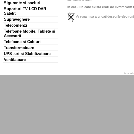
Sigurante si socluri
In cazul in care exista erori de livrare vom
Suporturi TV LCD DVR
Satelit
Va rugam sa aruncati deseurile electronic
Supraveghere
Telecomenzi
Telefoane Mobile, Tablete si
Accesorii
Telefoane si Cabluri
Transformatoare
UPS -uri si Stabilizatoare
Ventilatoare
Data ult