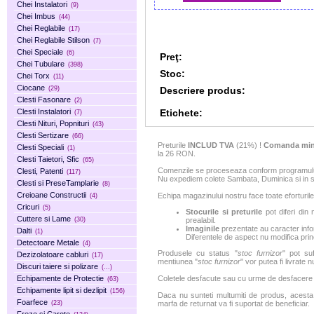
Chei Instalatori
(9)
Chei Imbus
(44)
Chei Reglabile
(17)
Chei Reglabile Stilson
(7)
Chei Speciale
(6)
Preţ:
Chei Tubulare
(398)
Stoc:
Chei Torx
(11)
Ciocane
Descriere produs:
(29)
Clesti Fasonare
(2)
Etichete:
Clesti Instalatori
(7)
Clesti Nituri, Popnituri
(43)
Clesti Sertizare
(66)
Preturile
INCLUD TVA
(21%) !
Comanda min
Clesti Speciali
(1)
la 26 RON.
Clesti Taietori, Sfic
(65)
Comenzile se proceseaza conform programului 
Clesti, Patenti
(117)
Nu expediem colete Sambata, Duminica si in sa
Clesti si PreseTamplarie
(8)
Creioane Constructii
Echipa magazinului nostru face toate eforturile
(4)
Cricuri
(5)
Stocurile si preturile
pot diferi din 
Cuttere si Lame
(30)
prealabil.
Imaginile
prezentate au caracter infor
Dalti
(1)
Diferentele de aspect nu modifica princ
Detectoare Metale
(4)
Produsele cu status "
stoc furnizor
" pot suf
Dezizolatoare cabluri
(17)
mentiunea "
stoc furnizor
" vor putea fi livrate 
Discuri taiere si polizare
(...)
Echipamente de Protectie
Coletele desfacute sau cu urme de desfacere sa
(63)
Echipamente lipit si dezlipit
(156)
Daca nu sunteti multumiti de produs, acesta p
Foarfece
(23)
marfa de returnat va fi suportat de beneficiar.