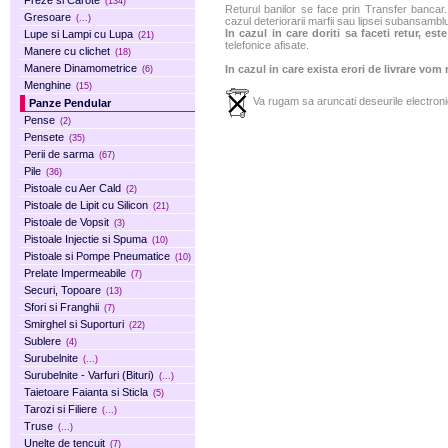
Freze si Carote
(134)
Returul banilor se face prin Transfer bancar. 
Gresoare
(...)
cazul deteriorarii marfii sau lipsei subansamblu
In cazul in care doriti sa faceti retur, es
Lupe si Lampi cu Lupa
(21)
telefonice afisate.
Manere cu clichet
(18)
Manere Dinamometrice
In cazul in care exista erori de livrare vom
(6)
Menghine
(15)
Va rugam sa aruncati deseurile electronic
Panze Pendular
Pense
(2)
Pensete
(35)
Perii de sarma
(67)
Pile
(36)
Pistoale cu Aer Cald
(2)
Pistoale de Lipit cu Silicon
(21)
Pistoale de Vopsit
(3)
Pistoale Injectie si Spuma
(10)
Pistoale si Pompe Pneumatice
(10)
Prelate Impermeabile
(7)
Securi, Topoare
(13)
Sfori si Franghii
(7)
Smirghel si Suporturi
(22)
Sublere
(4)
Surubelnite
(...)
Surubelnite - Varfuri (Bituri)
(...)
Taietoare Faianta si Sticla
(5)
Tarozi si Filiere
(...)
Truse
(...)
Unelte de tencuit
(7)