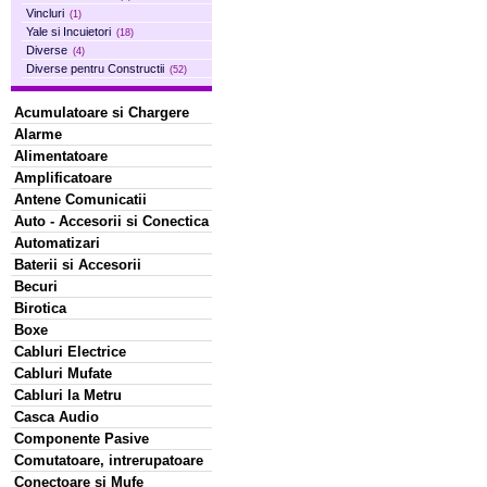
Vincluri
(1)
Yale si Incuietori
(18)
Diverse
(4)
Diverse pentru Constructii
(52)
Acumulatoare si Chargere
Alarme
Alimentatoare
Amplificatoare
Antene Comunicatii
Auto - Accesorii si Conectica
Automatizari
Baterii si Accesorii
Becuri
Birotica
Boxe
Cabluri Electrice
Cabluri Mufate
Cabluri la Metru
Casca Audio
Componente Pasive
Comutatoare, intrerupatoare
Conectoare si Mufe