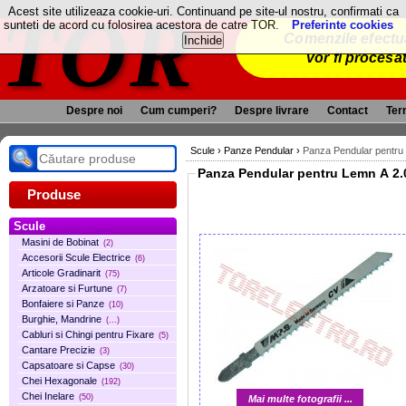
TOR
Acest site utilizeaza cookie-uri. Continuand pe site-ul nostru, confirmati ca
sunteti de acord cu folosirea acestora de catre TOR.
Preferinte cookies
Comenzile efectua
vor fi procesa
Despre noi
Cum cumperi?
Despre livrare
Contact
Term
Scule
›
Panze Pendular
›
Panza Pendular pentru
Panza Pendular pentru Lemn A 2.
Produse
Scule
Masini de Bobinat
(2)
Accesorii Scule Electrice
(6)
Articole Gradinarit
(75)
Arzatoare si Furtune
(7)
Bonfaiere si Panze
(10)
Burghie, Mandrine
(...)
Cabluri si Chingi pentru Fixare
(5)
Cantare Precizie
(3)
Capsatoare si Capse
(30)
Chei Hexagonale
(192)
Chei Inelare
(50)
Mai multe fotografii ...