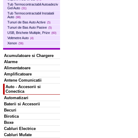
Tub Termocontractabil Autoadeziv
Gel Auto
(31)
Tub Termocontractabil Instalatii
Auto
(98)
Tunuri de Bas Auto Active
(5)
Tunuri de Bas Auto Pasive
(5)
USB, Brichete Multiple, Prize
(60)
Voltmetre Auto
(4)
Xenon
(56)
Acumulatoare si Chargere
Alarme
Alimentatoare
Amplificatoare
Antene Comunicatii
Auto - Accesorii si
Conectica
Automatizari
Baterii si Accesorii
Becuri
Birotica
Boxe
Cabluri Electrice
Cabluri Mufate