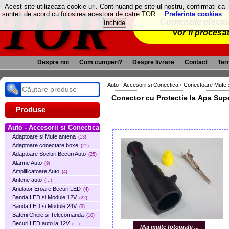
TOR
Acest site utilizeaza cookie-uri. Continuand pe site-ul nostru, confirmati ca
sunteti de acord cu folosirea acestora de catre TOR.
Preferinte cookies
Comenzile efectua
vor fi procesa
Despre noi
Cum cumperi?
Despre livrare
Contact
Term
Auto - Accesorii si Conectica
›
Conectoare Mufe s
Conector cu Protectie la Apa Sup
Produse
Auto - Accesorii si Conectica
Adaptoare si Mufe antena
(13)
Adaptoare conectare boxe
(21)
Adaptoare Socluri Becuri Auto
(25)
Alarme Auto
(9)
Amplificatoare Auto
(4)
Antene auto
(...)
Anulator Eroare Becuri LED
(4)
Banda LED si Module 12V
(22)
Banda LED si Module 24V
(9)
Baterii Cheie si Telecomanda
(10)
Becuri LED auto la 12V
(...)
Mai multe fotografii ...