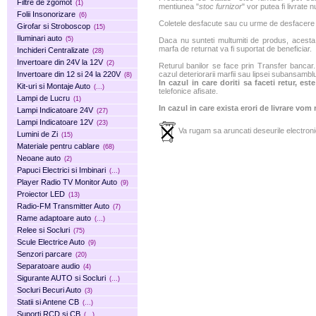
Filtre de zgomot
(1)
mentiunea "
stoc furnizor
" vor putea fi livrate 
Folii Insonorizare
(6)
Coletele desfacute sau cu urme de desfacere sa
Girofar si Stroboscop
(15)
Iluminari auto
(5)
Daca nu sunteti multumiti de produs, acesta p
marfa de returnat va fi suportat de beneficiar.
Inchideri Centralizate
(28)
Invertoare din 24V la 12V
(2)
Returul banilor se face prin Transfer bancar. 
Invertoare din 12 si 24 la 220V
cazul deteriorarii marfii sau lipsei subansamblu
(8)
In cazul in care doriti sa faceti retur, es
Kit-uri si Montaje Auto
(...)
telefonice afisate.
Lampi de Lucru
(1)
In cazul in care exista erori de livrare vom
Lampi Indicatoare 24V
(27)
Lampi Indicatoare 12V
(23)
Va rugam sa aruncati deseurile electronic
Lumini de Zi
(15)
Materiale pentru cablare
(68)
Neoane auto
(2)
Papuci Electrici si Imbinari
(...)
Player Radio TV Monitor Auto
(9)
Proiector LED
(13)
Radio-FM Transmitter Auto
(7)
Rame adaptoare auto
(...)
Relee si Socluri
(75)
Scule Electrice Auto
(9)
Senzori parcare
(20)
Separatoare audio
(4)
Sigurante AUTO si Socluri
(...)
Socluri Becuri Auto
(3)
Statii si Antene CB
(...)
Suporti RCD si CB
(...)