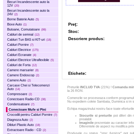
Becuri Incandescente auto la
12V
(20)
Becuri Incandescente auto la
24V
(2)
Borne Baterie Auto
(5)
Preţ:
Boxe Auto
(1)
Butoane, Comutatoare
(99)
Stoc:
Cabluri de semnal
(12)
Descriere produs:
Cabluri Tun BAS si KIT-uri
(18)
Cabluri Pornire
(7)
Cabluri Electrice
(175)
Cabluri Ecranate
(4)
Cabluri Electrice Ultraflexibile
(5)
Cabluri de Forta
(12)
Camere marsarier
(8)
Etichete:
Camere Endoscop
(2)
Camere Auto
(2)
Carcase Chei si Telecomenzi
Preturile
INCLUD TVA
(21%) !
Comanda min
Auto
(14)
la 26 RON.
Compresoare
(2)
Comenzile se proceseaza conform programului 
Conectoare Radio-CD
(38)
Nu expediem colete Sambata, Duminica si in sa
Condensatoare
(7)
Echipa magazinului nostru face toate eforturile
Conectoare Mufe si Pini
Crocodili pentru Cabluri Pornire
(7)
Stocurile si preturile
pot diferi din 
prealabil.
Diagnoza Auto
(2)
Imaginile
prezentate au caracter infor
Dibluri Plastic Auto
(18)
Diferentele de aspect nu modifica princ
Extractoare Radio - CD
(2)
Produsele cu status "
stoc furnizor
" pot suf