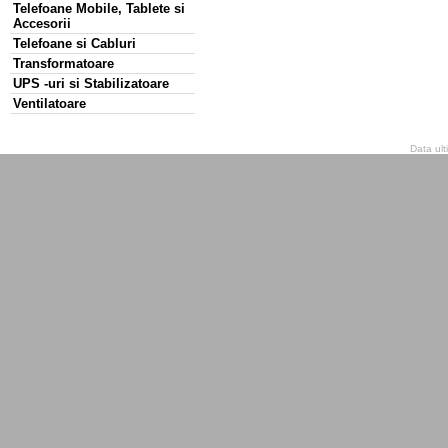
Telefoane Mobile, Tablete si
Accesorii
Telefoane si Cabluri
Transformatoare
UPS -uri si Stabilizatoare
Ventilatoare
Data ult