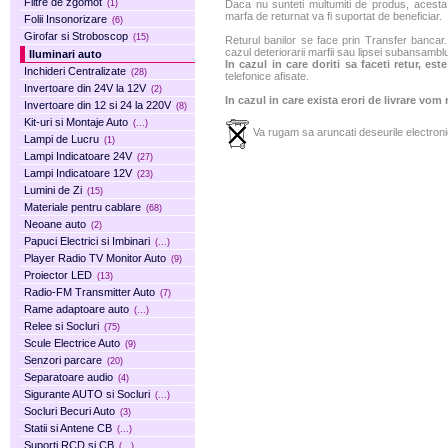
Filtre de zgomot
(1)
Daca nu sunteti multumiti de produs, acesta p
marfa de returnat va fi suportat de beneficiar.
Folii Insonorizare
(6)
Girofar si Stroboscop
(15)
Returul banilor se face prin Transfer bancar. 
cazul deteriorarii marfii sau lipsei subansamblu
Iluminari auto
In cazul in care doriti sa faceti retur, es
Inchideri Centralizate
(28)
telefonice afisate.
Invertoare din 24V la 12V
(2)
In cazul in care exista erori de livrare vom
Invertoare din 12 si 24 la 220V
(8)
Kit-uri si Montaje Auto
(...)
Va rugam sa aruncati deseurile electronic
Lampi de Lucru
(1)
Lampi Indicatoare 24V
(27)
Lampi Indicatoare 12V
(23)
Lumini de Zi
(15)
Materiale pentru cablare
(68)
Neoane auto
(2)
Papuci Electrici si Imbinari
(...)
Player Radio TV Monitor Auto
(9)
Proiector LED
(13)
Radio-FM Transmitter Auto
(7)
Rame adaptoare auto
(...)
Relee si Socluri
(75)
Scule Electrice Auto
(9)
Senzori parcare
(20)
Separatoare audio
(4)
Sigurante AUTO si Socluri
(...)
Socluri Becuri Auto
(3)
Statii si Antene CB
(...)
Suporti RCD si CB
(...)