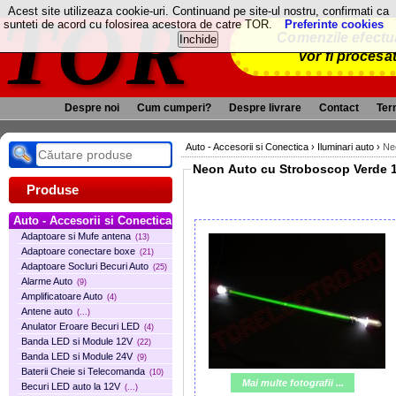
TOR
Acest site utilizeaza cookie-uri. Continuand pe site-ul nostru, confirmati ca
sunteti de acord cu folosirea acestora de catre TOR.
Preferinte cookies
Comenzile efectua
vor fi procesa
Despre noi
Cum cumperi?
Despre livrare
Contact
Term
Auto - Accesorii si Conectica
›
Iluminari auto
›
Ne
Neon Auto cu Stroboscop Verde 1
Produse
Auto - Accesorii si Conectica
Adaptoare si Mufe antena
(13)
Adaptoare conectare boxe
(21)
Adaptoare Socluri Becuri Auto
(25)
Alarme Auto
(9)
Amplificatoare Auto
(4)
Antene auto
(...)
Anulator Eroare Becuri LED
(4)
Banda LED si Module 12V
(22)
Banda LED si Module 24V
(9)
Baterii Cheie si Telecomanda
(10)
Mai multe fotografii ...
Becuri LED auto la 12V
(...)