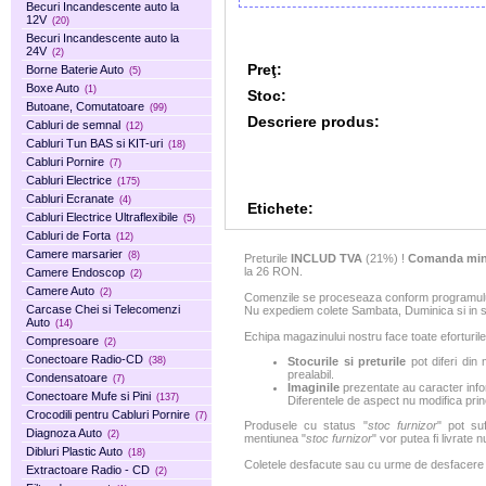
Becuri Incandescente auto la
12V
(20)
Becuri Incandescente auto la
24V
(2)
Preţ:
Borne Baterie Auto
(5)
Boxe Auto
(1)
Stoc:
Butoane, Comutatoare
(99)
Descriere produs:
Cabluri de semnal
(12)
Cabluri Tun BAS si KIT-uri
(18)
Cabluri Pornire
(7)
Cabluri Electrice
(175)
Cabluri Ecranate
(4)
Etichete:
Cabluri Electrice Ultraflexibile
(5)
Cabluri de Forta
(12)
Camere marsarier
(8)
Preturile
INCLUD TVA
(21%) !
Comanda min
la 26 RON.
Camere Endoscop
(2)
Camere Auto
(2)
Comenzile se proceseaza conform programului 
Carcase Chei si Telecomenzi
Nu expediem colete Sambata, Duminica si in sa
Auto
(14)
Echipa magazinului nostru face toate eforturile
Compresoare
(2)
Conectoare Radio-CD
(38)
Stocurile si preturile
pot diferi din 
prealabil.
Condensatoare
(7)
Imaginile
prezentate au caracter infor
Conectoare Mufe si Pini
(137)
Diferentele de aspect nu modifica princ
Crocodili pentru Cabluri Pornire
(7)
Produsele cu status "
stoc furnizor
" pot suf
Diagnoza Auto
(2)
mentiunea "
stoc furnizor
" vor putea fi livrate 
Dibluri Plastic Auto
(18)
Coletele desfacute sau cu urme de desfacere sa
Extractoare Radio - CD
(2)