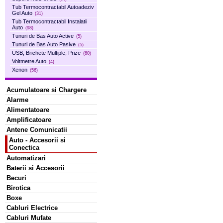
Tub Termocontractabil Autoadeziv
Gel Auto
(31)
Tub Termocontractabil Instalatii
Auto
(98)
Tunuri de Bas Auto Active
(5)
Tunuri de Bas Auto Pasive
(5)
USB, Brichete Multiple, Prize
(60)
Voltmetre Auto
(4)
Xenon
(56)
Acumulatoare si Chargere
Alarme
Alimentatoare
Amplificatoare
Antene Comunicatii
Auto - Accesorii si
Conectica
Automatizari
Baterii si Accesorii
Becuri
Birotica
Boxe
Cabluri Electrice
Cabluri Mufate