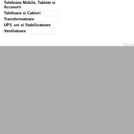
Telefoane Mobile, Tablete si
Accesorii
Telefoane si Cabluri
Transformatoare
UPS -uri si Stabilizatoare
Ventilatoare
Data ult