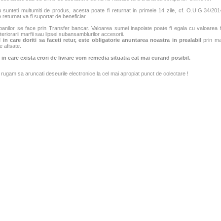
sunteti multumiti de produs, acesta poate fi returnat in primele 14 zile, cf. O.U.G.34/2014
 returnat va fi suportat de beneficiar.
banilor se face prin Transfer bancar. Valoarea sumei inapoiate poate fi egala cu valoarea fac
teriorarii marfii sau lipsei subansamblurilor accesorii.
 in care doriti sa faceti retur, este obligatorie anuntarea noastra in prealabil
prin mai
e afisate.
 in care exista erori de livrare vom remedia situatia cat mai curand posibil.
rugam sa aruncati deseurile electronice la cel mai apropiat punct de colectare !