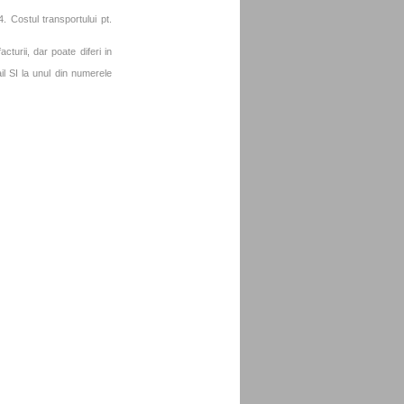
. Costul transportului pt.
turii, dar poate diferi in
l SI la unul din numerele