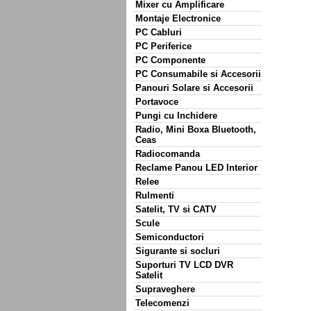
Mixer cu Amplificare
Montaje Electronice
PC Cabluri
PC Periferice
PC Componente
PC Consumabile si Accesorii
Panouri Solare si Accesorii
Portavoce
Pungi cu Inchidere
Radio, Mini Boxa Bluetooth,
Ceas
Radiocomanda
Reclame Panou LED Interior
Relee
Rulmenti
Satelit, TV si CATV
Scule
Semiconductori
Sigurante si socluri
Suporturi TV LCD DVR
Satelit
Supraveghere
Telecomenzi