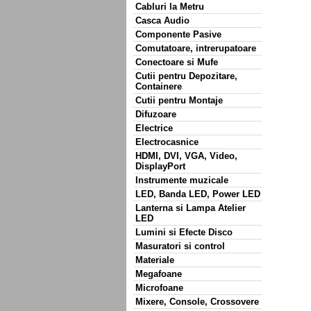
Cabluri la Metru
Casca Audio
Componente Pasive
Comutatoare, intrerupatoare
Conectoare si Mufe
Cutii pentru Depozitare,
Containere
Cutii pentru Montaje
Difuzoare
Electrice
Electrocasnice
HDMI, DVI, VGA, Video,
DisplayPort
Instrumente muzicale
LED, Banda LED, Power LED
Lanterna si Lampa Atelier
LED
Lumini si Efecte Disco
Masuratori si control
Materiale
Megafoane
Microfoane
Mixere, Console, Crossovere