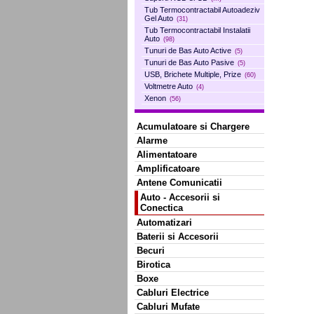
Tub Termocontractabil Autoadeziv
Gel Auto
(31)
Tub Termocontractabil Instalatii
Auto
(98)
Tunuri de Bas Auto Active
(5)
Tunuri de Bas Auto Pasive
(5)
USB, Brichete Multiple, Prize
(60)
Voltmetre Auto
(4)
Xenon
(56)
Acumulatoare si Chargere
Alarme
Alimentatoare
Amplificatoare
Antene Comunicatii
Auto - Accesorii si
Conectica
Automatizari
Baterii si Accesorii
Becuri
Birotica
Boxe
Cabluri Electrice
Cabluri Mufate