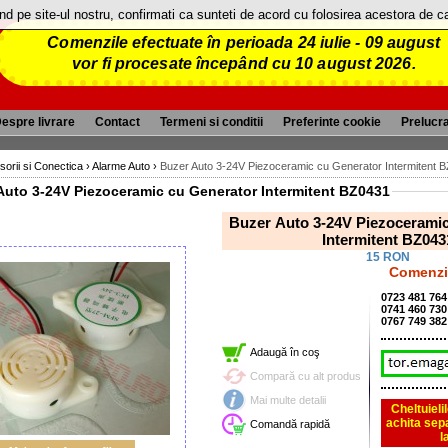
and pe site-ul nostru, confirmati ca sunteti de acord cu folosirea acestora de 
Comenzile efectuate în perioada 24 iulie - 09 august
vor fi procesate începând cu 10 august 2026.
espre livrare
Contact
Termeni si conditii
Preferinte cookie
Prelucr
sorii si Conectica
›
Alarme Auto
›
Buzer Auto 3-24V Piezoceramic cu Generator Intermitent 
Buzer Auto 3-24V Piezoceramic cu Generator Intermitent BZ0431
Buzer Auto 3-24V Piezoceramic cu Generator
Intermitent BZ0
15 RON
Comenzi 
0723 481 764
0741 460 730
0767 749 382
Adaugă în coş
Compară cu alt produs
Mai multe detalii
Cheltuieli
achita sep
Comandă rapidă
l