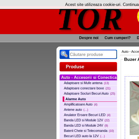
TOR
Acest site utilizeaza cookie-uri. Continu
Despre noi
Cum cumperi?
D
Auto - Acce
Produse
Auto - Accesorii si Conectica
Adaptoare si Mufe antena
(13)
Adaptoare conectare boxe
(21)
Adaptoare Socluri Becuri Auto
(25)
Alarme Auto
Amplificatoare Auto
(4)
Antene auto
(...)
Anulator Eroare Becuri LED
(4)
Banda LED si Module 12V
(22)
Banda LED si Module 24V
(9)
Baterii Cheie si Telecomanda
(10)
Becuri LED auto la 12V
(...)