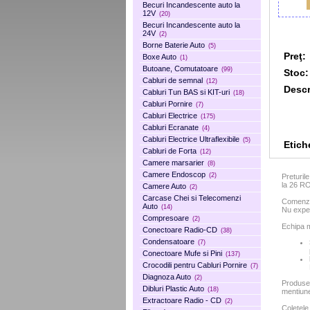
Becuri Incandescente auto la
12V
(20)
Becuri Incandescente auto la
24V
(2)
Borne Baterie Auto
(5)
Preţ:
Boxe Auto
(1)
Butoane, Comutatoare
(99)
Stoc:
Cabluri de semnal
(12)
Descr
Cabluri Tun BAS si KIT-uri
(18)
Cabluri Pornire
(7)
Cabluri Electrice
(175)
Cabluri Ecranate
(4)
Cabluri Electrice Ultraflexibile
(5)
Etich
Cabluri de Forta
(12)
Camere marsarier
(8)
Camere Endoscop
(2)
Preturil
la 26 R
Camere Auto
(2)
Carcase Chei si Telecomenzi
Comenzil
Auto
(14)
Nu exped
Compresoare
(2)
Echipa m
Conectoare Radio-CD
(38)
Condensatoare
(7)
Conectoare Mufe si Pini
(137)
Crocodili pentru Cabluri Pornire
(7)
Diagnoza Auto
(2)
Produse
Dibluri Plastic Auto
(18)
mentiun
Extractoare Radio - CD
(2)
Coletele