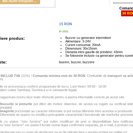
Mai multe fotografii ...
Comand
30 R
15
RON
in stoc
iere produs:
Buzzer cu generator intermitent
Alimentare: 3-24V
Curent consumat: 20mA
Dimensiuni: 30x15mm
Distanta intre gaurile de prindere: 43mm
Se foloseste inclusiv ca generator pentru sunet
ete:
buzere, buzzer, buzzere
e
INCLUD TVA
(21%) !
Comanda minima este de 30 RON
. Cheltuielile de
transport se ach
ON.
e se proceseaza conform programului de lucru: Luni-Vineri: 09:00 - 18:00
iem colete Sambata, Duminica si in sarbatorile legale.
agazinului nostru face toate eforturile pentru a pastra informatiile corecte pe acest site.
Stocurile si preturile
pot diferi din motive obiective, de aceea va rugam sa verificati tele
prealabil.
Imaginile
prezentate au caracter informativ si pot exista diferente intre acestea si produsele
Diferentele de aspect nu modifica principalele caracteristici functionale ale marfurilor prezenta
le cu status "
stoc furnizor
" pot suferi modificari de pret si disponibilitate fara notificar
ea "
stoc furnizor
" vor putea fi livrate numai dupa confirmare separata, pe e-mail, a pretului curen
 desfacute sau cu urme de desfacere sa nu fie ridicate fara a anunta echipa tor-online.ro!