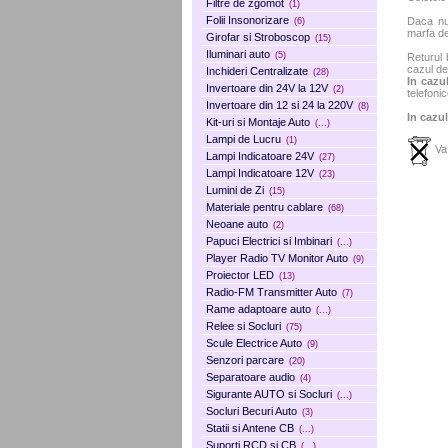
Filtre de zgomot
(1)
Folii Insonorizare
Daca nu 
(6)
marfa de
Girofar si Stroboscop
(15)
Iluminari auto
(5)
Returul 
cazul de
Inchideri Centralizate
(28)
In cazul
Invertoare din 24V la 12V
(2)
telefonic
Invertoare din 12 si 24 la 220V
(8)
In cazul
Kit-uri si Montaje Auto
(...)
Lampi de Lucru
(1)
Va 
Lampi Indicatoare 24V
(27)
Lampi Indicatoare 12V
(23)
Lumini de Zi
(15)
Materiale pentru cablare
(68)
Neoane auto
(2)
Papuci Electrici si Imbinari
(...)
Player Radio TV Monitor Auto
(9)
Proiector LED
(13)
Radio-FM Transmitter Auto
(7)
Rame adaptoare auto
(...)
Relee si Socluri
(75)
Scule Electrice Auto
(9)
Senzori parcare
(20)
Separatoare audio
(4)
Sigurante AUTO si Socluri
(...)
Socluri Becuri Auto
(3)
Statii si Antene CB
(...)
Suporti RCD si CB
(...)