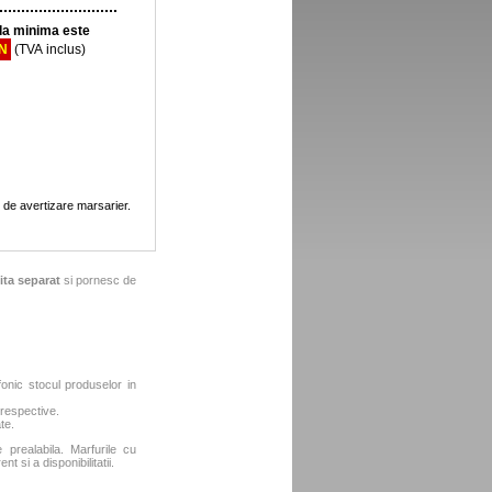
a minima este
ON
(TVA inclus)
 de avertizare marsarier.
ita separat
si pornesc de
fonic stocul produselor in
 respective.
te.
e prealabila. Marfurile cu
t si a disponibilitatii.