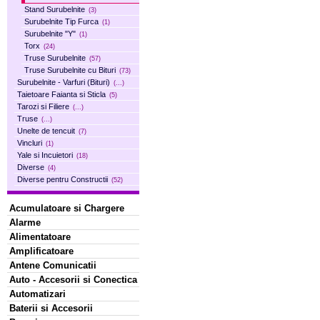
Stand Surubelnite
(3)
Surubelnite Tip Furca
(1)
Surubelnite "Y"
(1)
Torx
(24)
Truse Surubelnite
(57)
Truse Surubelnite cu Bituri
(73)
Surubelnite - Varfuri (Bituri)
(...)
Taietoare Faianta si Sticla
(5)
Tarozi si Filiere
(...)
Truse
(...)
Unelte de tencuit
(7)
Vincluri
(1)
Yale si Incuietori
(18)
Diverse
(4)
Diverse pentru Constructii
(52)
Acumulatoare si Chargere
Alarme
Alimentatoare
Amplificatoare
Antene Comunicatii
Auto - Accesorii si Conectica
Automatizari
Baterii si Accesorii