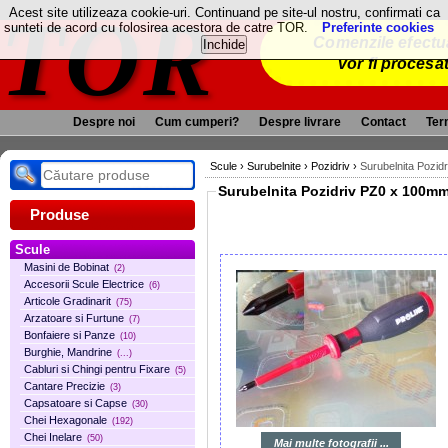
TOR
Acest site utilizeaza cookie-uri. Continuand pe site-ul nostru, confirmati ca
sunteti de acord cu folosirea acestora de catre TOR.
Preferinte cookies
Comenzile efectua
vor fi procesa
Despre noi
Cum cumperi?
Despre livrare
Contact
Term
Scule
›
Surubelnite
›
Pozidriv
›
Surubelnita Pozid
Surubelnita Pozidriv PZ0 x 100mm
Produse
Scule
Masini de Bobinat
(2)
Accesorii Scule Electrice
(6)
Articole Gradinarit
(75)
Arzatoare si Furtune
(7)
Bonfaiere si Panze
(10)
Burghie, Mandrine
(...)
Cabluri si Chingi pentru Fixare
(5)
Cantare Precizie
(3)
Capsatoare si Capse
(30)
Chei Hexagonale
(192)
Chei Inelare
(50)
Mai multe fotografii ...