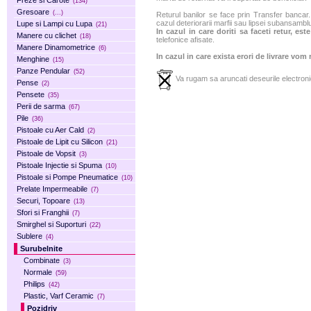
Freze si Carote
(134)
Gresoare
(...)
Returul banilor se face prin Transfer bancar. 
cazul deteriorarii marfii sau lipsei subansamblu
Lupe si Lampi cu Lupa
(21)
In cazul in care doriti sa faceti retur, es
Manere cu clichet
(18)
telefonice afisate.
Manere Dinamometrice
(6)
In cazul in care exista erori de livrare vom
Menghine
(15)
Panze Pendular
(52)
Va rugam sa aruncati deseurile electronic
Pense
(2)
Pensete
(35)
Perii de sarma
(67)
Pile
(36)
Pistoale cu Aer Cald
(2)
Pistoale de Lipit cu Silicon
(21)
Pistoale de Vopsit
(3)
Pistoale Injectie si Spuma
(10)
Pistoale si Pompe Pneumatice
(10)
Prelate Impermeabile
(7)
Securi, Topoare
(13)
Sfori si Franghii
(7)
Smirghel si Suporturi
(22)
Sublere
(4)
Surubelnite
Combinate
(3)
Normale
(59)
Philips
(42)
Plastic, Varf Ceramic
(7)
Pozidriv