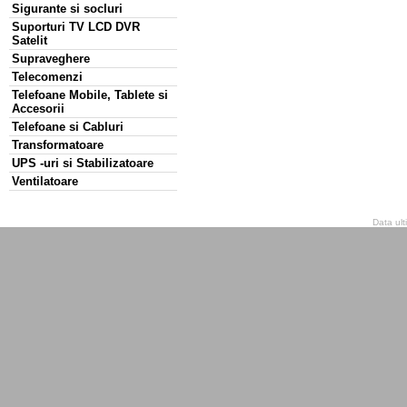
Sigurante si socluri
Suporturi TV LCD DVR
Satelit
Supraveghere
Telecomenzi
Telefoane Mobile, Tablete si
Accesorii
Telefoane si Cabluri
Transformatoare
UPS -uri si Stabilizatoare
Ventilatoare
Data ult