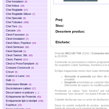
Chei Instalatori
(9)
Chei Imbus
(44)
Chei Reglabile
(17)
Chei Reglabile Stilson
(7)
Chei Speciale
(6)
Preţ:
Chei Tubulare
(398)
Stoc:
Chei Torx
(11)
Ciocane
Descriere produs:
(29)
Clesti Fasonare
(2)
Clesti Instalatori
(7)
Etichete:
Clesti Nituri, Popnituri
(43)
Clesti Sertizare
(66)
Clesti Speciali
(1)
Preturile
INCLUD TVA
(21%) !
Comanda min
Clesti Taietori, Sfic
(65)
la 26 RON.
Clesti, Patenti
(117)
Comenzile se proceseaza conform programului 
Clesti si PreseTamplarie
(8)
Nu expediem colete Sambata, Duminica si in sa
Creioane Constructii
(4)
Echipa magazinului nostru face toate eforturile
Cricuri
(5)
Cuttere si Lame
(30)
Stocurile si preturile
pot diferi din 
prealabil.
Dalti
(1)
Imaginile
prezentate au caracter infor
Detectoare Metale
(4)
Diferentele de aspect nu modifica princ
Dezizolatoare cabluri
(17)
Produsele cu status "
stoc furnizor
" pot suf
Discuri taiere si polizare
(...)
mentiunea "
stoc furnizor
" vor putea fi livrate 
Echipamente de Protectie
(63)
Coletele desfacute sau cu urme de desfacere sa
Echipamente lipit si dezlipit
(156)
Foarfece
(23)
Daca nu sunteti multumiti de produs, acesta p
marfa de returnat va fi suportat de beneficiar.